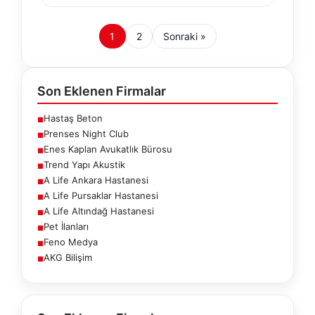
1
2
Sonraki »
Son Eklenen Firmalar
Hastaş Beton
■
Prenses Night Club
■
Enes Kaplan Avukatlık Bürosu
■
Trend Yapı Akustik
■
A Life Ankara Hastanesi
■
A Life Pursaklar Hastanesi
■
A Life Altındağ Hastanesi
■
Pet İlanları
■
Feno Medya
■
AKG Bilişim
■