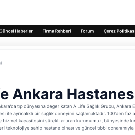
Güncel Haberler
Firma Rehberi
Forum
Çerez Politikas
i
fe Ankara Hastanes
nkara'da tıp dünyasına değer katan A Life Sağlık Grubu, Ankar
si ile ayrıcalıklı bir sağlık deneyimi sağlamaktadır. 100'den faz
e hizmet kapasitesini sürekli artıran kurumumuz, bünyesinde kırkı
leri teknolojiye sahip hastane binası ve güncel tıbbi donanımıyla