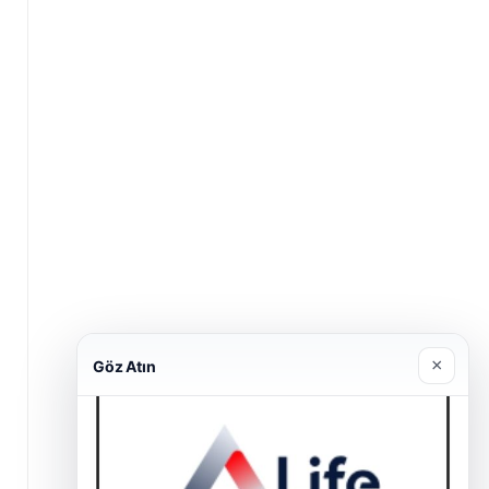
×
Göz Atın