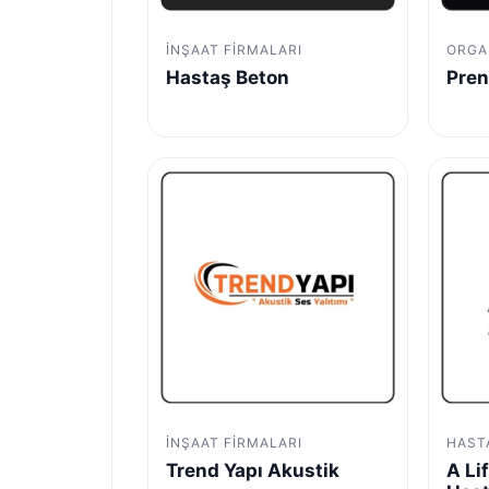
İNŞAAT FIRMALARI
ORGA
Hastaş Beton
Pren
İNŞAAT FIRMALARI
HAST
Trend Yapı Akustik
A Li