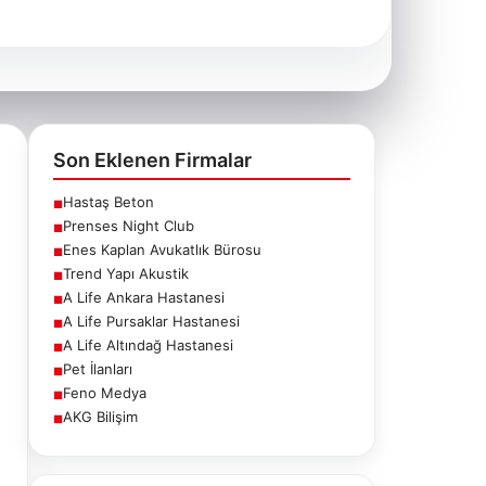
Son Eklenen Firmalar
Hastaş Beton
■
Prenses Night Club
■
Enes Kaplan Avukatlık Bürosu
■
Trend Yapı Akustik
■
A Life Ankara Hastanesi
■
A Life Pursaklar Hastanesi
■
A Life Altındağ Hastanesi
■
Pet İlanları
■
Feno Medya
■
AKG Bilişim
■