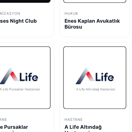
NIZASYON
HUKUK
ses Night Club
Enes Kaplan Avukatlık
Bürosu
ANE
HASTANE
fe Pursaklar
A Life Altındağ