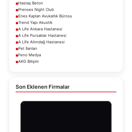
Hastaş Beton
■
Prenses Night Club
■
Enes Kaplan Avukatlık Bürosu
■
Trend Yapı Akustik
■
A Life Ankara Hastanesi
■
A Life Pursaklar Hastanesi
■
A Life Altındağ Hastanesi
■
Pet İlanları
■
Feno Medya
■
AKG Bilişim
■
Son Eklenen Firmalar