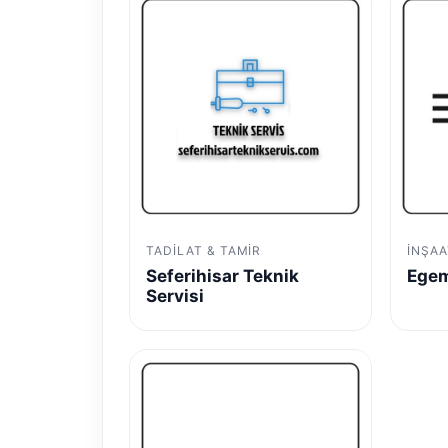
TADILAT & TAMIR
İNŞAA
Seferihisar Teknik
Egem
Servisi