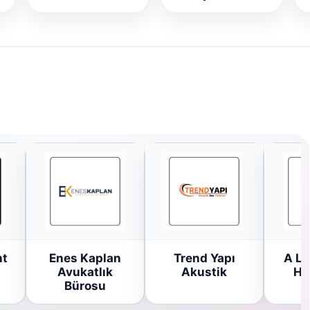
ht
Enes Kaplan
Trend Yapı
A Li
Avukatlık
Akustik
Ha
Bürosu