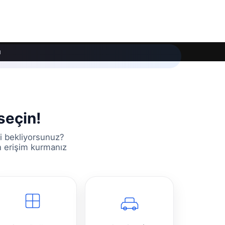
ı
seçin!
i bekliyorsunuz?
an erişim kurmanız