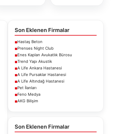
Son Eklenen Firmalar
Hastaş Beton
■
Prenses Night Club
■
Enes Kaplan Avukatlık Bürosu
■
Trend Yapı Akustik
■
A Life Ankara Hastanesi
■
A Life Pursaklar Hastanesi
■
A Life Altındağ Hastanesi
■
Pet İlanları
■
Feno Medya
■
AKG Bilişim
■
fe Ankara
A Life Pursaklar
A Life Altındağ
stanesi
Hastanesi
Hastanesi
Son Eklenen Firmalar