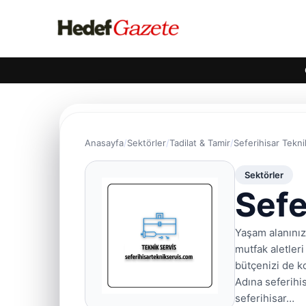
Anasayfa
Sektörler
Tadilat & Tamir
Seferihisar Tekni
Sektörler
Sefe
Yaşam alanını
mutfak aletler
bütçenizi de k
Adına seferihi
seferihisar…