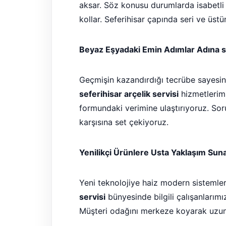
aksar. Söz konusu durumlarda isabetl
kollar. Seferihisar çapında seri ve üs
Beyaz Eşyadaki Emin Adımlar Adına sef
Geçmişin kazandırdığı tecrübe sayesind
seferihisar arçelik servisi
hizmetlerimi
formundaki verimine ulaştırıyoruz. Soru
karşısına set çekiyoruz.
Yenilikçi Ürünlere Usta Yaklaşım Suna
Yeni teknolojiye haiz modern sistemleri
servisi
bünyesinde bilgili çalışanlarımı
Müşteri odağını merkeze koyarak uzun