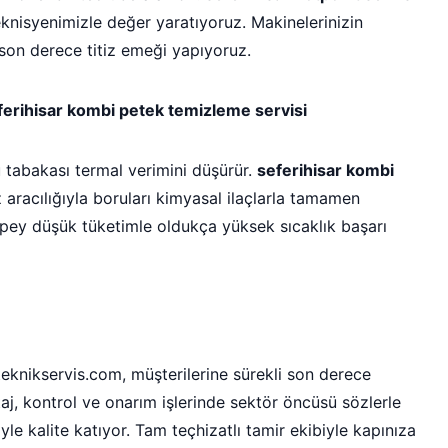
teknisyenimizle değer yaratıyoruz. Makinelerinizin
son derece titiz emeği yapıyoruz.
ferihisar kombi petek temizleme servisi
tabakası termal verimini düşürür.
seferihisar kombi
racılığıyla boruları kimyasal ilaçlarla tamamen
epey düşük tüketimle oldukça yüksek sıcaklık başarı
rteknikservis.com, müşterilerine sürekli son derece
j, kontrol ve onarım işlerinde sektör öncüsü sözlerle
yle kalite katıyor. Tam teçhizatlı tamir ekibiyle kapınıza