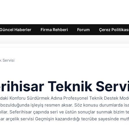
Güncel Haberler
Firma Rehberi
Forum
Çerez Politikas
k Servisi
rihisar Teknik Servi
zdaki Konforu Sürdürmek Adına Profesyonel Teknik Destek Mode
i bozulduğunda işleyiş resmen aksar. Söz konusu durumlarda i
ollar. Seferihisar çapında seri ve üstün sonuçlar sunmak bizim 
sar arçelik servisi Geçmişin kazandırdığı tecrübe sayesinde mutf