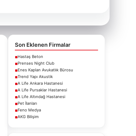
Son Eklenen Firmalar
Hastaş Beton
■
Prenses Night Club
■
Enes Kaplan Avukatlık Bürosu
■
Trend Yapı Akustik
■
A Life Ankara Hastanesi
■
A Life Pursaklar Hastanesi
■
A Life Altındağ Hastanesi
■
Pet İlanları
■
Feno Medya
■
AKG Bilişim
■