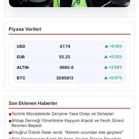
07.08.2026
Ahbap Derneği Yönetimine Kayyum
Piyasa Verileri
Atandı ve Fesih Süreci Resmen Başladı
İstanbul Asliye Hukuk Mahkemesi, son zamanlarda
kamuoyunda geniş yankı bulan Ahbap Derneği ile ilgili…
USD
47.74
▲ +0.18%
EUR
55.25
▲ +0.32%
ALTIN
6660.6
▲ +2.59%
BTC
3095813
▲ +0.07%
Son Eklenen Haberler
Terörle Mücadelede Çerçeve Yasa Onayı ve Detayları
■
Ahbap Derneği Yönetimine Kayyum Atandı ve Fesih Süreci
■
Resmen Başladı
Ertuğrul Özkök ifade verdi. “Aklımın ucundan bile geçmez”
■
Türk Sinemasında Farklı Bir İmza: Ceylan Özgün Özçelik’in