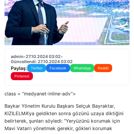
admin
•
27.10.2024 03:02
•
Güncellendi: 27.10.2024 03:02
Paylaş:
Twitter
Facebook
WhatsApp
Reddit
Pinterest
class = “medyanet-inline-adv”>
Baykar Yönetim Kurulu Başkanı Selçuk Bayraktar,
KIZILELMA’ya geldikten sonra gözünü uzaya diktiğini
belirterek, şunları söyledi: “Yeryüzünü korumak için
Mavi Vatan’ı yönetmek gerekir, gökleri korumak