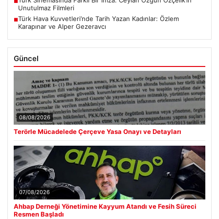
■
Unutulmaz Filmleri
Türk Hava Kuvvetleri’nde Tarih Yazan Kadınlar: Özlem
■
Karapınar ve Alper Gezeravcı
Güncel
08/08/2026
Terörle Mücadelede Çerçeve Yasa Onayı ve Detayları
07/08/2026
Ahbap Derneği Yönetimine Kayyum Atandı ve Fesih Süreci
Resmen Başladı