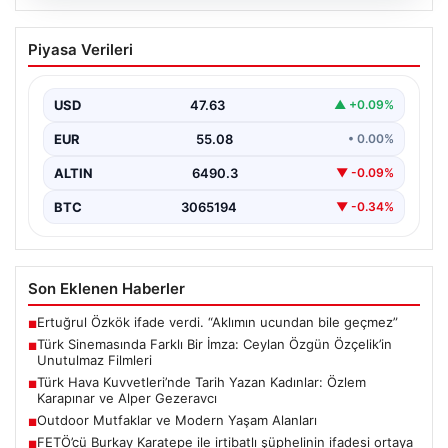
05.08.2026
Türk Sinemasında Farklı Bir İmza:
Piyasa Verileri
Ceylan Özgün Özçelik’in Unutulmaz
Filmleri
USD
47.63
▲ +0.09%
Türk sinemasında kendine özgü ve etkileyici bir anlatım
diliyle tanınan yönetmen Ceylan Özgün Özçelik,…
EUR
55.08
• 0.00%
ALTIN
6490.3
▼ -0.09%
BTC
3065194
▼ -0.34%
Son Eklenen Haberler
Ertuğrul Özkök ifade verdi. “Aklımın ucundan bile geçmez”
■
Türk Sinemasında Farklı Bir İmza: Ceylan Özgün Özçelik’in
■
Unutulmaz Filmleri
Türk Hava Kuvvetleri’nde Tarih Yazan Kadınlar: Özlem
■
Karapınar ve Alper Gezeravcı
Outdoor Mutfaklar ve Modern Yaşam Alanları
■
FETÖ’cü Burkay Karatepe ile irtibatlı şüphelinin ifadesi ortaya
■