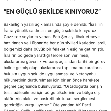
“EN GÜÇLÜ ŞEKİLDE KINIYORUZ”
Bakanlığın yazılı açıklamasında şöyle denildi: “İsrail’in
İran’a yönelik saldırısını en güçlü şekilde kınıyoruz.
Gazze’de soykırım yapan, Batı Şeria’yı ilhak etmeye
hazırlanan ve Lübnan’da her gün sivilleri katleden İsrail,
bölgemizi daha büyük bir felaketin eşiğine getirmiştir.
İsrail’in bölgede yarattığı teröre son verilmesi,
uluslararası güvenlik ve barış açısından tarihi bir görev
haline gelmiş olup, uluslararası topluma bu kuralların
hukuka uygun şekilde uygulanması ve Netanyahu
hükümetinin durdurulması için bir an önce harekete
geçme çağrısında bulunuyoruz. “Ortadoğu’da barışın
tesis edilebilmesi için bölge ülkelerinin ve bölge dışı
aktörlerin akılcı ve basiretli bir tutum sergilemesi
gerektiğini vurguluyoruz.” Öte yandan AK Parti
Sözcüsü Çelik, İsrail’e tepki göstererek, “Netanyahu’nun