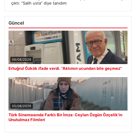
çıktı: “Salih usta” diye tanıdım
Güncel
06/08/2026
Ertuğrul Özkök ifade verdi. “Aklımın ucundan bile geçmez”
05/08/2026
Türk Sinemasında Farklı Bir İmza: Ceylan Özgün Özçelik’in
Unutulmaz Filmleri