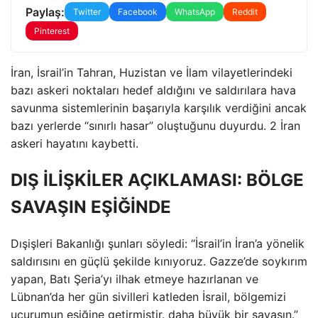
Paylaş:
Twitter
Facebook
WhatsApp
Reddit
Pinterest
İran, İsrail’in Tahran, Huzistan ve İlam vilayetlerindeki
bazı askeri noktaları hedef aldığını ve saldırılara hava
savunma sistemlerinin başarıyla karşılık verdiğini ancak
bazı yerlerde “sınırlı hasar” oluştuğunu duyurdu. 2 İran
askeri hayatını kaybetti.
DIŞ İLİŞKİLER AÇIKLAMASI: BÖLGE
SAVAŞIN EŞİĞİNDE
Dışişleri Bakanlığı şunları söyledi: “İsrail’in İran’a yönelik
saldırısını en güçlü şekilde kınıyoruz. Gazze’de soykırım
yapan, Batı Şeria’yı ilhak etmeye hazırlanan ve
Lübnan’da her gün sivilleri katleden İsrail, bölgemizi
uçurumun eşiğine getirmiştir. daha büyük bir savaşın.”