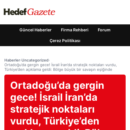
Güncel Haberler
Firma Rehberi
Forum
Çerez Politikası
Haberler
›
Uncategorized
›
Ortadoğu’da gergin gece! İsrail İran’da stratejik noktaları vurdu,
Türkiye’den açıklama geldi: Bölge büyük bir savaşın eşiğinde
Ortadoğu’da gergin
gece! İsrail İran’da
stratejik noktaları
vurdu, Türkiye’den