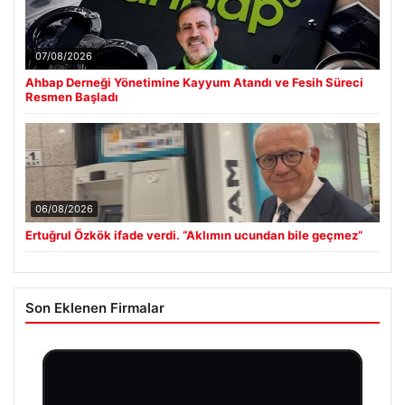
07/08/2026
Ahbap Derneği Yönetimine Kayyum Atandı ve Fesih Süreci
Resmen Başladı
06/08/2026
Ertuğrul Özkök ifade verdi. “Aklımın ucundan bile geçmez”
Son Eklenen Firmalar