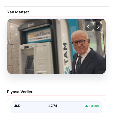
Yan Manşet
06.08.2026
Ertuğrul Özkök ifade verdi. “Aklımın
Piyasa Verileri
ucundan bile geçmez”
USD
47.74
▲ +0.18%