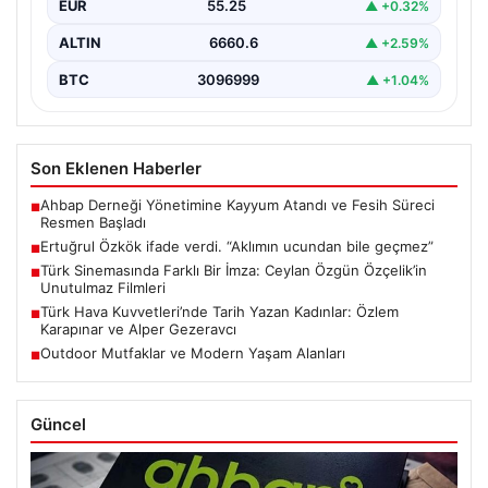
EUR
55.25
▲ +0.32%
ALTIN
6660.6
▲ +2.59%
BTC
3096999
▲ +1.04%
Son Eklenen Haberler
Ahbap Derneği Yönetimine Kayyum Atandı ve Fesih Süreci
■
Resmen Başladı
Ertuğrul Özkök ifade verdi. “Aklımın ucundan bile geçmez”
■
Türk Sinemasında Farklı Bir İmza: Ceylan Özgün Özçelik’in
■
Unutulmaz Filmleri
Türk Hava Kuvvetleri’nde Tarih Yazan Kadınlar: Özlem
■
Karapınar ve Alper Gezeravcı
Outdoor Mutfaklar ve Modern Yaşam Alanları
■
Güncel