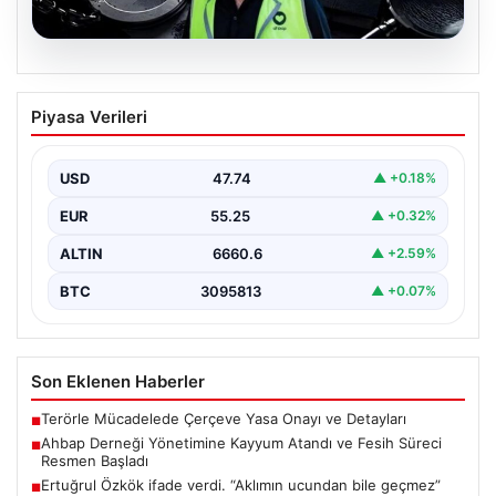
07.08.2026
Ahbap Derneği Yönetimine Kayyum
Piyasa Verileri
Atandı ve Fesih Süreci Resmen Başladı
İstanbul Asliye Hukuk Mahkemesi, son zamanlarda
kamuoyunda geniş yankı bulan Ahbap Derneği ile ilgili…
USD
47.74
▲ +0.18%
EUR
55.25
▲ +0.32%
ALTIN
6660.6
▲ +2.59%
BTC
3095813
▲ +0.07%
Son Eklenen Haberler
Terörle Mücadelede Çerçeve Yasa Onayı ve Detayları
■
Ahbap Derneği Yönetimine Kayyum Atandı ve Fesih Süreci
■
Resmen Başladı
Ertuğrul Özkök ifade verdi. “Aklımın ucundan bile geçmez”
■