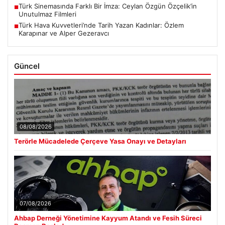
Türk Sinemasında Farklı Bir İmza: Ceylan Özgün Özçelik’in
■
Unutulmaz Filmleri
Türk Hava Kuvvetleri’nde Tarih Yazan Kadınlar: Özlem
■
Karapınar ve Alper Gezeravcı
Güncel
08/08/2026
Terörle Mücadelede Çerçeve Yasa Onayı ve Detayları
07/08/2026
Ahbap Derneği Yönetimine Kayyum Atandı ve Fesih Süreci