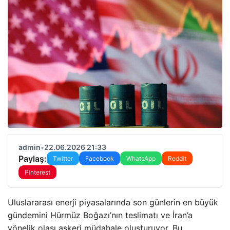
admin
•
22.06.2026 21:33
Paylaş:
Twitter
Facebook
WhatsApp
Reddit
Pinterest
Uluslararası enerji piyasalarında son günlerin en büyük
gündemini Hürmüz Boğazı’nın teslimatı ve İran’a
yönelik olası askeri müdahale oluşturuyor. Bu