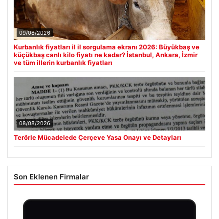
09/08/2026
Kurbanlık fiyatları il il sorgulama ekranı 2026: Büyükbaş ve
küçükbaş canlı kilo fiyatı ne kadar? İstanbul, Ankara, İzmir
ve tüm illerin kurbanlık fiyatları
08/08/2026
Terörle Mücadelede Çerçeve Yasa Onayı ve Detayları
Son Eklenen Firmalar