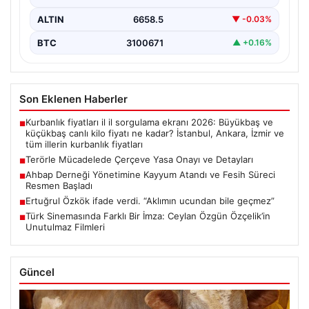
ALTIN
6658.5
▼ -0.03%
BTC
3100671
▲ +0.16%
Son Eklenen Haberler
Kurbanlık fiyatları il il sorgulama ekranı 2026: Büyükbaş ve
■
küçükbaş canlı kilo fiyatı ne kadar? İstanbul, Ankara, İzmir ve
tüm illerin kurbanlık fiyatları
Terörle Mücadelede Çerçeve Yasa Onayı ve Detayları
■
Ahbap Derneği Yönetimine Kayyum Atandı ve Fesih Süreci
■
Resmen Başladı
Ertuğrul Özkök ifade verdi. “Aklımın ucundan bile geçmez”
■
Türk Sinemasında Farklı Bir İmza: Ceylan Özgün Özçelik’in
■
Unutulmaz Filmleri
Güncel