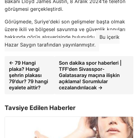
Bakanı Lloyd James Austin, 8 Aralık 2024'te telefon
görüşmesi gerçekleştirdi.
Görüşmede, Suriye'deki son gelişmeler başta olmak
üzere ikili ve bölgesel savunma ve güvenlik konuları
hakkında görüş alışverişinde bulunuldu.
Bu içerik
Hazar Saygın tarafından yayınlanmıştır.
← 79 Hangi
Son dakika spor haberleri |
plaka? Hangi
TFF'den Sivasspor-
şehrin plakası
Galatasaray maçına ilişkin
79'dur? 79 hangi
açıklama! Sorumlular
eyalete aittir?
cezalandırılacak →
Tavsiye Edilen Haberler