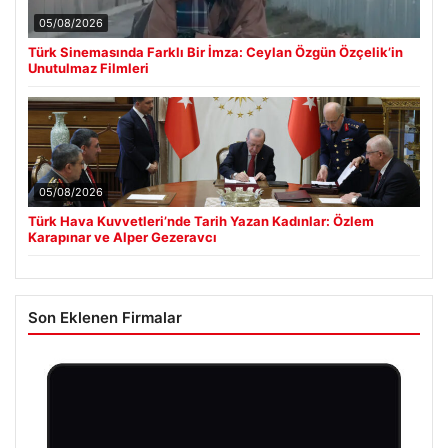
05/08/2026
Türk Sinemasında Farklı Bir İmza: Ceylan Özgün Özçelik’in
Unutulmaz Filmleri
05/08/2026
Türk Hava Kuvvetleri’nde Tarih Yazan Kadınlar: Özlem
Karapınar ve Alper Gezeravcı
Son Eklenen Firmalar