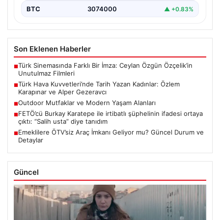
BTC
3074000
▲ +0.83%
Son Eklenen Haberler
Türk Sinemasında Farklı Bir İmza: Ceylan Özgün Özçelik’in
■
Unutulmaz Filmleri
Türk Hava Kuvvetleri’nde Tarih Yazan Kadınlar: Özlem
■
Karapınar ve Alper Gezeravcı
Outdoor Mutfaklar ve Modern Yaşam Alanları
■
FETÖ’cü Burkay Karatepe ile irtibatlı şüphelinin ifadesi ortaya
■
çıktı: “Salih usta” diye tanıdım
Emeklilere ÖTV’siz Araç İmkanı Geliyor mu? Güncel Durum ve
■
Detaylar
Güncel