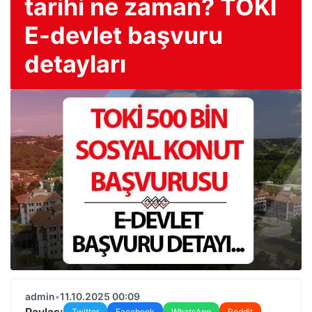
tarihi ne zaman? TOKİ
E-devlet başvuru
detayları
admin
•
11.10.2025 00:09
Paylaş:
Twitter
Facebook
WhatsApp
Reddit