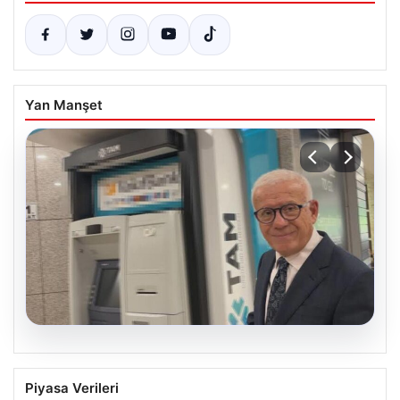
Yan Manşet
06.08.2026
Ertuğrul Özkök ifade verdi. “Aklımın
Piyasa Verileri
ucundan bile geçmez”