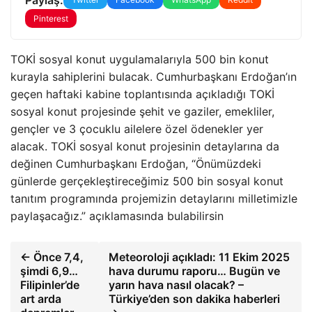
Pinterest
TOKİ sosyal konut uygulamalarıyla 500 bin konut
kurayla sahiplerini bulacak. Cumhurbaşkanı Erdoğan’ın
geçen haftaki kabine toplantısında açıkladığı TOKİ
sosyal konut projesinde şehit ve gaziler, emekliler,
gençler ve 3 çocuklu ailelere özel ödenekler yer
alacak. TOKİ sosyal konut projesinin detaylarına da
değinen Cumhurbaşkanı Erdoğan, “Önümüzdeki
günlerde gerçekleştireceğimiz 500 bin sosyal konut
tanıtım programında projemizin detaylarını milletimizle
paylaşacağız.” açıklamasında bulabilirsin
← Önce 7,4,
Meteoroloji açıkladı: 11 Ekim 2025
şimdi 6,9…
hava durumu raporu… Bugün ve
Filipinler’de
yarın hava nasıl olacak? –
art arda
Türkiye’den son dakika haberleri