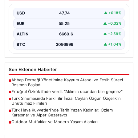
USD
47.74
▲ +0.18%
EUR
55.25
▲ +0.32%
ALTIN
6660.6
▲ +2.59%
BTC
3096999
▲ +1.04%
Son Eklenen Haberler
Ahbap Derneği Yönetimine Kayyum Atandı ve Fesih Süreci
■
Resmen Başladı
Ertuğrul Özkök ifade verdi. “Aklımın ucundan bile geçmez”
■
Türk Sinemasında Farklı Bir İmza: Ceylan Özgün Özçelik’in
■
Unutulmaz Filmleri
Türk Hava Kuvvetleri’nde Tarih Yazan Kadınlar: Özlem
■
Karapınar ve Alper Gezeravcı
Outdoor Mutfaklar ve Modern Yaşam Alanları
■