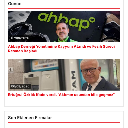
Güncel
07/08/2026
Ahbap Derneği Yönetimine Kayyum Atandı ve Fesih Süreci
Resmen Başladı
06/08/2026
Ertuğrul Özkök ifade verdi. “Aklımın ucundan bile geçmez”
Son Eklenen Firmalar