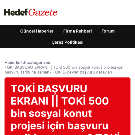
Güncel Haberler
Firma Rehberi
Forum
Çerez Politikası
Haberler
›
Uncategorized
›
TOKİ BAŞVURU EKRANI || TOKİ 500 bin sosyal konut projesi için
başvuru tarihi ne zaman? TOKİ E-devlet başvuru detayları
TOKİ BAŞVURU
EKRANI || TOKİ 500
bin sosyal konut
projesi için başvuru