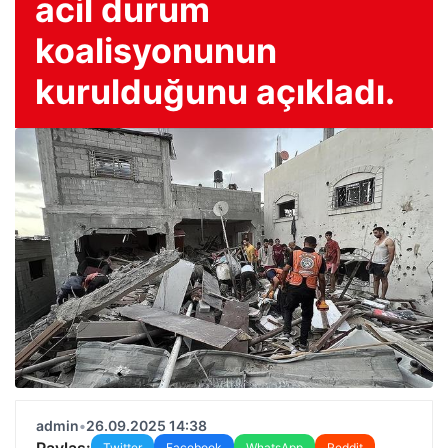
acil durum
koalisyonunun
kurulduğunu açıkladı.
admin
•
26.09.2025 14:38
Paylaş:
Twitter
Facebook
WhatsApp
Reddit