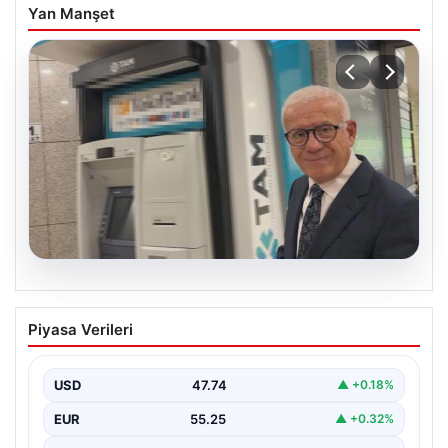
Yan Manşet
06.08.2026
Ertuğrul Özkök ifade verdi. “Aklımın
Piyasa Verileri
ucundan bile geçmez”
USD
47.74
▲ +0.18%
EUR
55.25
▲ +0.32%