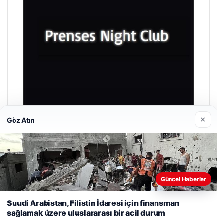
×
Göz Atın
Prenses Night Club
29/04/2026
Güncel Haberler
Web sitemizi nasıl kullandığınızı daha iyi anlayabilmek,
Suudi Arabistan, Filistin İdaresi için finansman
deneyiminizi kişiselleştirmek ve geliştirmek amacıyla çerezler
sağlamak üzere uluslararası bir acil durum
kullanıyoruz.
Çerez Politikamız