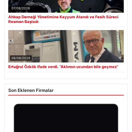
07/08/2026
Ahbap Derneği Yönetimine Kayyum Atandı ve Fesih Süreci
Resmen Başladı
06/08/2026
Ertuğrul Özkök ifade verdi. “Aklımın ucundan bile geçmez”
Son Eklenen Firmalar