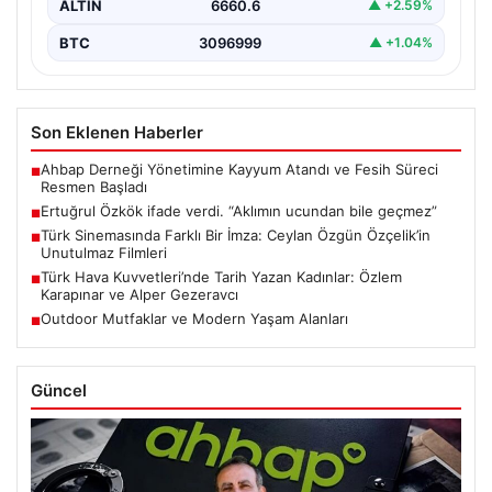
ALTIN
6660.6
▲ +2.59%
BTC
3096999
▲ +1.04%
Son Eklenen Haberler
Ahbap Derneği Yönetimine Kayyum Atandı ve Fesih Süreci
■
Resmen Başladı
Ertuğrul Özkök ifade verdi. “Aklımın ucundan bile geçmez”
■
Türk Sinemasında Farklı Bir İmza: Ceylan Özgün Özçelik’in
■
Unutulmaz Filmleri
Türk Hava Kuvvetleri’nde Tarih Yazan Kadınlar: Özlem
■
Karapınar ve Alper Gezeravcı
Outdoor Mutfaklar ve Modern Yaşam Alanları
■
Güncel