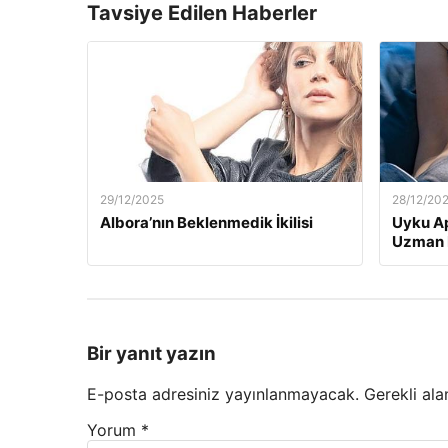
Tavsiye Edilen Haberler
29/12/2025
28/12/20
Albora’nın Beklenmedik İkilisi
Uyku Ap
Uzman H
Bir yanıt yazın
E-posta adresiniz yayınlanmayacak.
Gerekli ala
Yorum
*