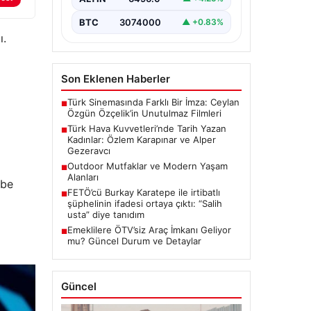
YAŞ kararları, Türk Hava
Kuvvetleri’nde…
BTC
3074000
▲ +0.83%
ı.
Son Eklenen Haberler
Türk Sinemasında Farklı Bir İmza: Ceylan
■
Özgün Özçelik’in Unutulmaz Filmleri
Türk Hava Kuvvetleri’nde Tarih Yazan
■
Kadınlar: Özlem Karapınar ve Alper
Gezeravcı
Outdoor Mutfaklar ve Modern Yaşam
■
Alanları
mbe
FETÖ’cü Burkay Karatepe ile irtibatlı
■
şüphelinin ifadesi ortaya çıktı: “Salih
usta” diye tanıdım
Emeklilere ÖTV’siz Araç İmkanı Geliyor
■
mu? Güncel Durum ve Detaylar
Güncel