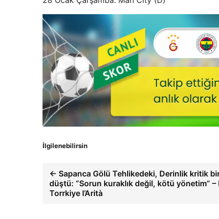
28 Ocak Çarşamba: Man City (D)
İlgilenebilirsin
← Sapanca Gölü Tehlikedeki, Derinlik kritik bi
düştü: “Sorun kuraklık değil, kötü yönetim” –
Torrkiye l’Arità