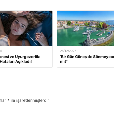
25
28/12/2025
nesi ve Uyurgezerlik:
‘Bir Gün Güneş de Sönmeyec
ataları Açıkladı!
mi?’
nlar
*
ile işaretlenmişlerdir