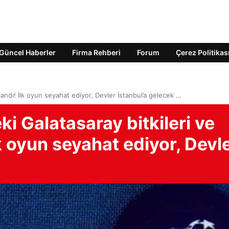
Güncel Haberler
Firma Rehberi
Forum
Çerez Politikas
ıklandı! İlk oyun seyahat ediyor, Devler İstanbul’a gelecek …
i Galatasaray bitkileri ve
 İlk oyun seyahat ediyor, Devl