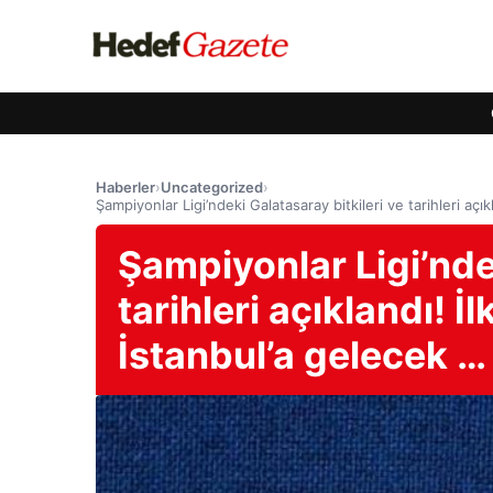
Haberler
›
Uncategorized
›
Şampiyonlar Ligi’ndeki Galatasaray bitkileri ve tarihleri ​​aç
Şampiyonlar Ligi’ndek
tarihleri ​​açıklandı!
İstanbul’a gelecek …