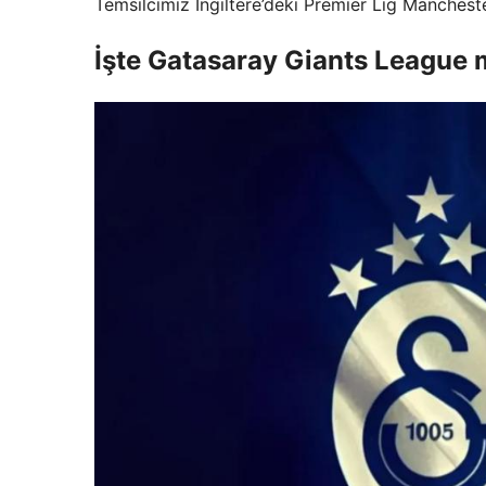
Temsilcimiz İngiltere’deki Premier Lig Mancheste
İşte Gatasaray Giants League 