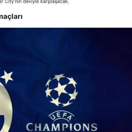
r City’nin deviyle karşılaşacak.
maçları