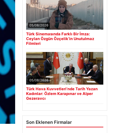
05/08/2026
Türk Sinemasında Farklı Bir İmza:
Ceylan Özgün Özçelik’in Unutulmaz
Filmleri
05/08/2026
Türk Hava Kuvvetleri’nde Tarih Yazan
Kadınlar: Özlem Karapınar ve Alper
Gezeravcı
Son Eklenen Firmalar