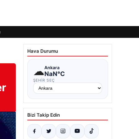
ı
Hava Durumu
☁
Ankara
NaN°C
ŞEHIR SEÇ
er
Bizi Takip Edin