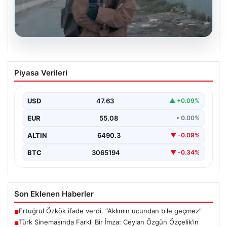
05.08.2026
Türk Sinemasında Farklı Bir İmza:
Piyasa Verileri
Ceylan Özgün Özçelik’in Unutulmaz
Filmleri
USD
47.63
▲ +0.09%
Türk sinemasında kendine özgü ve etkileyici bir anlatım
diliyle tanınan yönetmen Ceylan Özgün Özçelik,…
EUR
55.08
• 0.00%
ALTIN
6490.3
▼ -0.09%
BTC
3065194
▼ -0.34%
Son Eklenen Haberler
Ertuğrul Özkök ifade verdi. “Aklımın ucundan bile geçmez”
■
Türk Sinemasında Farklı Bir İmza: Ceylan Özgün Özçelik’in
■