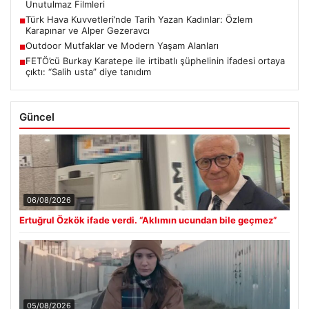
Unutulmaz Filmleri
Türk Hava Kuvvetleri’nde Tarih Yazan Kadınlar: Özlem
■
Karapınar ve Alper Gezeravcı
Outdoor Mutfaklar ve Modern Yaşam Alanları
■
FETÖ’cü Burkay Karatepe ile irtibatlı şüphelinin ifadesi ortaya
■
çıktı: “Salih usta” diye tanıdım
Güncel
06/08/2026
Ertuğrul Özkök ifade verdi. “Aklımın ucundan bile geçmez”
05/08/2026