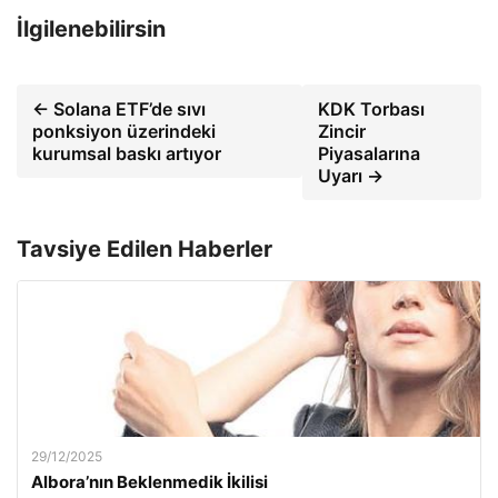
İlgilenebilirsin
← Solana ETF’de sıvı
KDK Torbası
ponksiyon üzerindeki
Zincir
kurumsal baskı artıyor
Piyasalarına
Uyarı →
Tavsiye Edilen Haberler
29/12/2025
Albora’nın Beklenmedik İkilisi