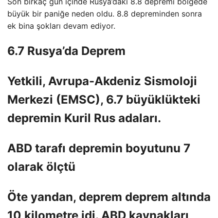
Son birkaç gün içinde Rusya’daki 8.8 depremi bölgede
büyük bir paniğe neden oldu. 8.8 depreminden sonra
ek bina şokları devam ediyor.
6.7 Rusya’da Deprem
Yetkili, Avrupa-Akdeniz Sismoloji
Merkezi (EMSC), 6.7 büyüklükteki
depremin Kuril Rus adaları.
ABD tarafı depremin boyutunu 7
olarak ölçtü
Öte yandan, deprem deprem altında
10 kilometre idi. ABD kaynakları