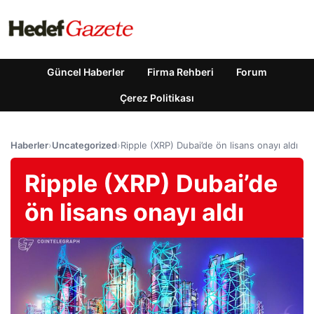
Güncel Haberler
Firma Rehberi
Forum
Çerez Politikası
Haberler
›
Uncategorized
›
Ripple (XRP) Dubai’de ön lisans onayı aldı
Ripple (XRP) Dubai’de
ön lisans onayı aldı