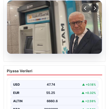
06.08.2026
Ertuğrul Özkök ifade verdi. “Aklımın
Piyasa Verileri
ucundan bile geçmez”
USD
47.74
▲ +0.18%
EUR
55.25
▲ +0.32%
ALTIN
6660.6
▲ +2.59%