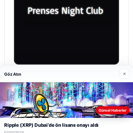
×
Göz Atın
Prenses Night Club
29/04/2026
Web sitemizi nasıl kullandığınızı daha iyi anlayabilmek,
Güncel Haberler
deneyiminizi kişiselleştirmek ve geliştirmek amacıyla çerezler
kullanıyoruz.
Çerez Politikamız
Ripple (XRP) Dubai’de ön lisans onayı aldı
Reddet
Kabul Et
© 2026 Hedef Gazete
02/10/2024