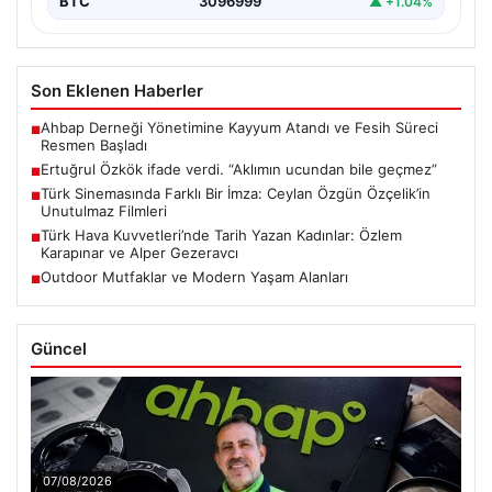
BTC
3096999
▲ +1.04%
Son Eklenen Haberler
Ahbap Derneği Yönetimine Kayyum Atandı ve Fesih Süreci
■
Resmen Başladı
Ertuğrul Özkök ifade verdi. “Aklımın ucundan bile geçmez”
■
Türk Sinemasında Farklı Bir İmza: Ceylan Özgün Özçelik’in
■
Unutulmaz Filmleri
Türk Hava Kuvvetleri’nde Tarih Yazan Kadınlar: Özlem
■
Karapınar ve Alper Gezeravcı
Outdoor Mutfaklar ve Modern Yaşam Alanları
■
Güncel
07/08/2026