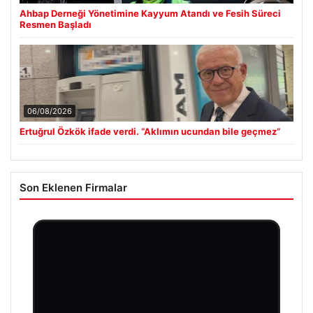
Ahbap Derneği Yönetimine Kayyum Atandı ve Fesih Süreci
Resmen Başladı
06/08/2026
Ertuğrul Özkök ifade verdi. “Aklımın ucundan bile geçmez”
Son Eklenen Firmalar