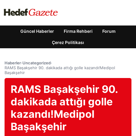
Güncel Haberler
Firma Rehberi
Forum
Çerez Politikası
Haberler
›
Uncategorized
›
RAMS Başakşehir 90. dakikada attığı golle kazandı!Medipol
Başakşehir
RAMS Başakşehir 90.
dakikada attığı golle
kazandı!Medipol
Başakşehir