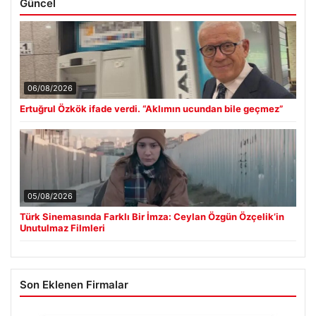
Güncel
06/08/2026
Ertuğrul Özkök ifade verdi. “Aklımın ucundan bile geçmez”
05/08/2026
Türk Sinemasında Farklı Bir İmza: Ceylan Özgün Özçelik’in
Unutulmaz Filmleri
Son Eklenen Firmalar