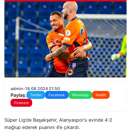
admin
•
18.08.2024 21:50
Paylaş:
Twitter
Facebook
WhatsApp
Reddit
Pinterest
Süper Lig’de Başakşehir, Alanyaspor’u evinde 4-2
mağlup ederek puanını 4’e çıkardı.