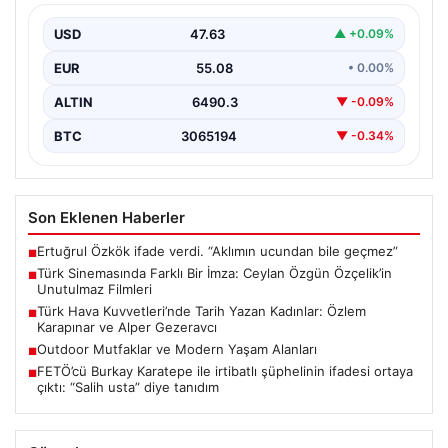
Filmleri
USD
47.63
▲ +0.09%
Türk sinemasında kendine özgü ve etkileyici bir anlatım
diliyle tanınan yönetmen Ceylan Özgün Özçelik,…
EUR
55.08
• 0.00%
ALTIN
6490.3
▼ -0.09%
BTC
3065194
▼ -0.34%
Son Eklenen Haberler
Ertuğrul Özkök ifade verdi. “Aklımın ucundan bile geçmez”
■
Türk Sinemasında Farklı Bir İmza: Ceylan Özgün Özçelik’in
■
Unutulmaz Filmleri
Türk Hava Kuvvetleri’nde Tarih Yazan Kadınlar: Özlem
■
Karapınar ve Alper Gezeravcı
Outdoor Mutfaklar ve Modern Yaşam Alanları
■
FETÖ’cü Burkay Karatepe ile irtibatlı şüphelinin ifadesi ortaya
■
çıktı: “Salih usta” diye tanıdım