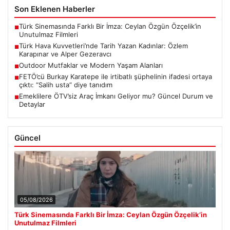
Son Eklenen Haberler
Türk Sinemasında Farklı Bir İmza: Ceylan Özgün Özçelik’in
■
Unutulmaz Filmleri
Türk Hava Kuvvetleri’nde Tarih Yazan Kadınlar: Özlem
■
Karapınar ve Alper Gezeravcı
Outdoor Mutfaklar ve Modern Yaşam Alanları
■
FETÖ’cü Burkay Karatepe ile irtibatlı şüphelinin ifadesi ortaya
■
çıktı: “Salih usta” diye tanıdım
Emeklilere ÖTV’siz Araç İmkanı Geliyor mu? Güncel Durum ve
■
Detaylar
Güncel
05/08/2026
Türk Sinemasında Farklı Bir İmza: Ceylan Özgün Özçelik’in
Unutulmaz Filmleri