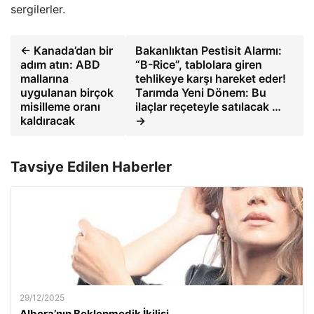
sergilerler.
← Kanada’dan bir
Bakanlıktan Pestisit Alarmı:
adım atın: ABD
“B-Rice”, tablolara giren
mallarına
tehlikeye karşı hareket eder!
uygulanan birçok
Tarımda Yeni Dönem: Bu
misilleme oranı
ilaçlar reçeteyle satılacak …
kaldıracak
→
Tavsiye Edilen Haberler
29/12/2025
Albora’nın Beklenmedik İkilisi