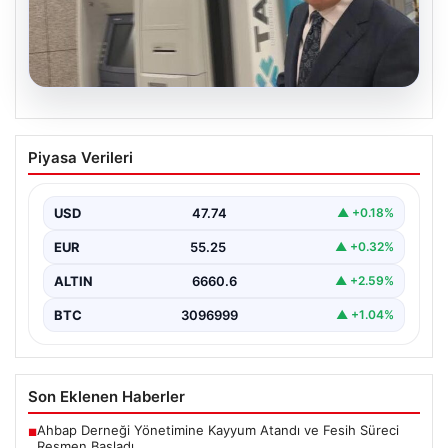
06.08.2026
Ertuğrul Özkök ifade verdi. “Aklımın
Piyasa Verileri
ucundan bile geçmez”
USD
47.74
▲ +0.18%
EUR
55.25
▲ +0.32%
ALTIN
6660.6
▲ +2.59%
BTC
3096999
▲ +1.04%
Son Eklenen Haberler
Ahbap Derneği Yönetimine Kayyum Atandı ve Fesih Süreci
■
Resmen Başladı