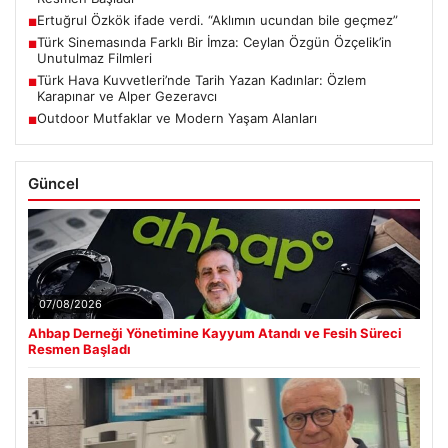
Ertuğrul Özkök ifade verdi. “Aklımın ucundan bile geçmez”
■
Türk Sinemasında Farklı Bir İmza: Ceylan Özgün Özçelik’in
■
Unutulmaz Filmleri
Türk Hava Kuvvetleri’nde Tarih Yazan Kadınlar: Özlem
■
Karapınar ve Alper Gezeravcı
Outdoor Mutfaklar ve Modern Yaşam Alanları
■
Güncel
07/08/2026
Ahbap Derneği Yönetimine Kayyum Atandı ve Fesih Süreci
Resmen Başladı