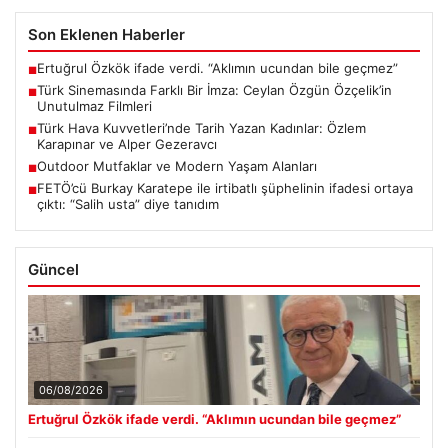
Son Eklenen Haberler
Ertuğrul Özkök ifade verdi. “Aklımın ucundan bile geçmez”
■
Türk Sinemasında Farklı Bir İmza: Ceylan Özgün Özçelik’in
■
Unutulmaz Filmleri
Türk Hava Kuvvetleri’nde Tarih Yazan Kadınlar: Özlem
■
Karapınar ve Alper Gezeravcı
Outdoor Mutfaklar ve Modern Yaşam Alanları
■
FETÖ’cü Burkay Karatepe ile irtibatlı şüphelinin ifadesi ortaya
■
çıktı: “Salih usta” diye tanıdım
Güncel
06/08/2026
Ertuğrul Özkök ifade verdi. “Aklımın ucundan bile geçmez”