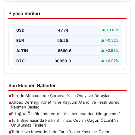
07.08.2026
Ahbap Derneği Yönetimine Kayyum
Piyasa Verileri
Atandı ve Fesih Süreci Resmen Başladı
İstanbul Asliye Hukuk Mahkemesi, son zamanlarda
kamuoyunda geniş yankı bulan Ahbap Derneği ile ilgili…
USD
47.74
▲ +0.18%
EUR
55.25
▲ +0.32%
ALTIN
6660.6
▲ +2.59%
BTC
3095813
▲ +0.07%
Son Eklenen Haberler
Terörle Mücadelede Çerçeve Yasa Onayı ve Detayları
■
Ahbap Derneği Yönetimine Kayyum Atandı ve Fesih Süreci
■
Resmen Başladı
Ertuğrul Özkök ifade verdi. “Aklımın ucundan bile geçmez”
■
Türk Sinemasında Farklı Bir İmza: Ceylan Özgün Özçelik’in
■
Unutulmaz Filmleri
Türk Hava Kuvvetleri’nde Tarih Yazan Kadınlar: Özlem
■