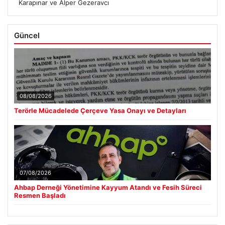
Karapınar ve Alper Gezeravcı
Güncel
08/08/2026
Terörle Mücadelede Çerçeve Yasa Onayı ve Detayları
07/08/2026
Ahbap Derneği Yönetimine Kayyum Atandı ve Fesih Süreci
Resmen Başladı