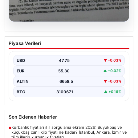
08.08.2026
Terörle Mücadelede Çerçeve Yasa
Piyasa Verileri
Onayı ve Detayları
Türkiye’nin terörle mücadelesinde yeni bir dönemi
başlatacak önemli adımlardan biri, hazırlanan ve TBMM
USD
47.75
▼ -0.03%
Adalet…
EUR
55.30
▲ +0.02%
ALTIN
6658.5
▼ -0.03%
BTC
3100671
▲ +0.16%
Son Eklenen Haberler
Kurbanlık fiyatları il il sorgulama ekranı 2026: Büyükbaş ve
■
küçükbaş canlı kilo fiyatı ne kadar? İstanbul, Ankara, İzmir ve
tüm illerin kurbanlık fiyatları