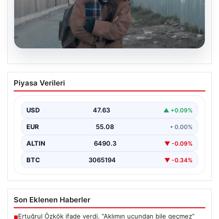
05.08.2026
Türk Sinemasında Farklı Bir İmza:
Piyasa Verileri
Ceylan Özgün Özçelik’in Unutulmaz
Filmleri
USD
47.63
▲ +0.09%
Türk sinemasında kendine özgü ve etkileyici bir anlatım
diliyle tanınan yönetmen Ceylan Özgün Özçelik,…
EUR
55.08
• 0.00%
ALTIN
6490.3
▼ -0.09%
BTC
3065194
▼ -0.34%
Son Eklenen Haberler
Ertuğrul Özkök ifade verdi. “Aklımın ucundan bile geçmez”
■