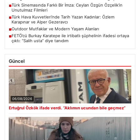
Türk Sinemasında Farklı Bir İmza: Ceylan Özgün Özçelik’in
■
Unutulmaz Filmleri
Türk Hava Kuvvetleri’nde Tarih Yazan Kadınlar: Özlem
■
Karapınar ve Alper Gezeravcı
Outdoor Mutfaklar ve Modern Yaşam Alanları
■
FETÖ’cü Burkay Karatepe ile irtibatlı şüphelinin ifadesi ortaya
■
çıktı: “Salih usta” diye tanıdım
Güncel
06/08/2026
Ertuğrul Özkök ifade verdi. “Aklımın ucundan bile geçmez”