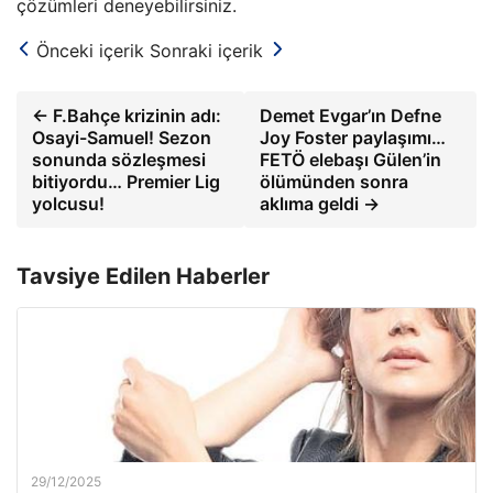
çözümleri deneyebilirsiniz.
Önceki içerik
Sonraki içerik
← F.Bahçe krizinin adı:
Demet Evgar’ın Defne
Osayi-Samuel! Sezon
Joy Foster paylaşımı…
sonunda sözleşmesi
FETÖ elebaşı Gülen’in
bitiyordu… Premier Lig
ölümünden sonra
yolcusu!
aklıma geldi →
Tavsiye Edilen Haberler
29/12/2025