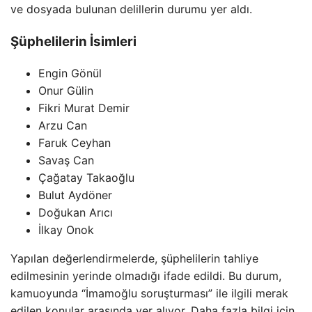
ve dosyada bulunan delillerin durumu yer aldı.
Şüphelilerin İsimleri
Engin Gönül
Onur Gülin
Fikri Murat Demir
Arzu Can
Faruk Ceyhan
Savaş Can
Çağatay Takaoğlu
Bulut Aydöner
Doğukan Arıcı
İlkay Onok
Yapılan değerlendirmelerde, şüphelilerin tahliye
edilmesinin yerinde olmadığı ifade edildi. Bu durum,
kamuoyunda “İmamoğlu soruşturması” ile ilgili merak
edilen konular arasında yer alıyor. Daha fazla bilgi için