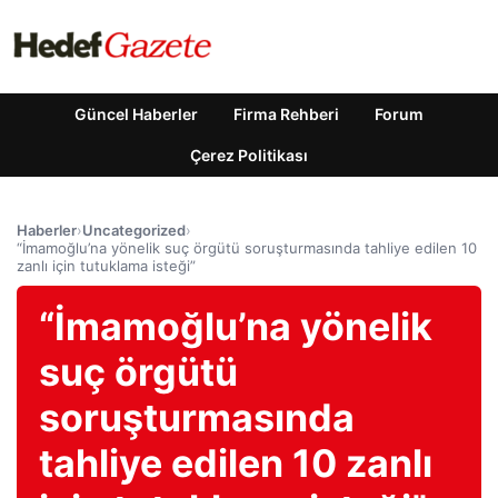
Güncel Haberler
Firma Rehberi
Forum
Çerez Politikası
Haberler
›
Uncategorized
›
“İmamoğlu’na yönelik suç örgütü soruşturmasında tahliye edilen 10
zanlı için tutuklama isteği”
“İmamoğlu’na yönelik
suç örgütü
soruşturmasında
tahliye edilen 10 zanlı