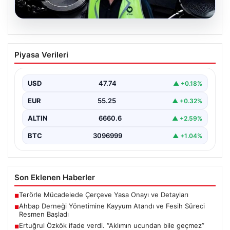
07.08.2026
Ahbap Derneği Yönetimine Kayyum
Piyasa Verileri
Atandı ve Fesih Süreci Resmen Başladı
İstanbul Asliye Hukuk Mahkemesi, son zamanlarda
kamuoyunda geniş yankı bulan Ahbap Derneği ile ilgili…
USD
47.74
▲ +0.18%
EUR
55.25
▲ +0.32%
ALTIN
6660.6
▲ +2.59%
BTC
3096999
▲ +1.04%
Son Eklenen Haberler
Terörle Mücadelede Çerçeve Yasa Onayı ve Detayları
■
Ahbap Derneği Yönetimine Kayyum Atandı ve Fesih Süreci
■
Resmen Başladı
Ertuğrul Özkök ifade verdi. “Aklımın ucundan bile geçmez”
■