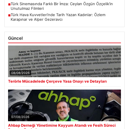
Türk Sinemasında Farklı Bir İmza: Ceylan Özgün Özçelik’in
■
Unutulmaz Filmleri
Türk Hava Kuvvetleri’nde Tarih Yazan Kadınlar: Özlem
■
Karapınar ve Alper Gezeravcı
Güncel
08/08/2026
Terörle Mücadelede Çerçeve Yasa Onayı ve Detayları
07/08/2026
Ahbap Derneği Yönetimine Kayyum Atandı ve Fesih Süreci