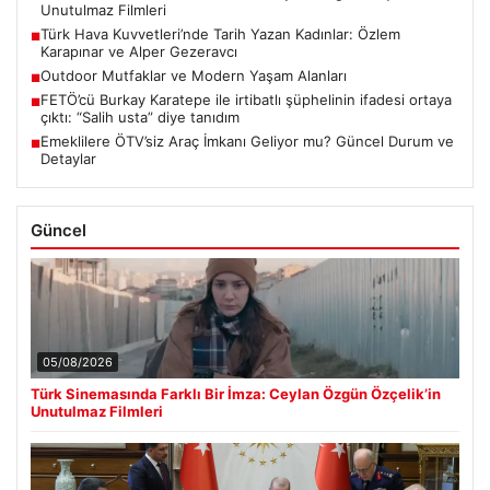
Unutulmaz Filmleri
Türk Hava Kuvvetleri’nde Tarih Yazan Kadınlar: Özlem
■
Karapınar ve Alper Gezeravcı
Outdoor Mutfaklar ve Modern Yaşam Alanları
■
FETÖ’cü Burkay Karatepe ile irtibatlı şüphelinin ifadesi ortaya
■
çıktı: “Salih usta” diye tanıdım
Emeklilere ÖTV’siz Araç İmkanı Geliyor mu? Güncel Durum ve
■
Detaylar
Güncel
05/08/2026
Türk Sinemasında Farklı Bir İmza: Ceylan Özgün Özçelik’in
Unutulmaz Filmleri