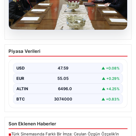
05.08.2026
Türk Hava Kuvvetleri’nde Tarih Yazan
Piyasa Verileri
Kadınlar: Özlem Karapınar ve Alper
Gezeravcı
USD
47.59
▲ +0.08%
Türkiye’nin savunma ve askeri tarihine yeni bir sayfa
ekleyen YAŞ kararları, Türk Hava Kuvvetleri’nde…
EUR
55.05
▲ +0.29%
ALTIN
6496.0
▲ +4.25%
BTC
3074000
▲ +0.83%
Son Eklenen Haberler
Türk Sinemasında Farklı Bir İmza: Ceylan Özgün Özçelik’in
■