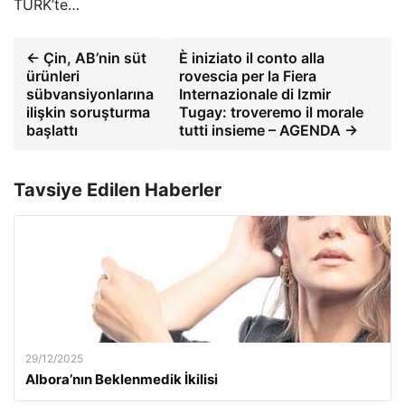
TÜRK’te…
← Çin, AB’nin süt
È iniziato il conto alla
ürünleri
rovescia per la Fiera
sübvansiyonlarına
Internazionale di Izmir
ilişkin soruşturma
Tugay: troveremo il morale
başlattı
tutti insieme – AGENDA →
Tavsiye Edilen Haberler
29/12/2025
Albora’nın Beklenmedik İkilisi