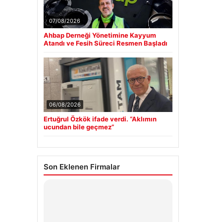
07/08/2026
Ahbap Derneği Yönetimine Kayyum
Atandı ve Fesih Süreci Resmen Başladı
06/08/2026
Ertuğrul Özkök ifade verdi. “Aklımın
ucundan bile geçmez”
Son Eklenen Firmalar