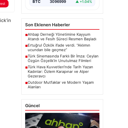
BTC
3096999
▲ +1.04%
rest
ick’in
Son Eklenen Haberler
Ahbap Derneği Yönetimine Kayyum
■
Atandı ve Fesih Süreci Resmen Başladı
Ertuğrul Özkök ifade verdi. “Aklımın
■
ucundan bile geçmez”
Türk Sinemasında Farklı Bir İmza: Ceylan
■
Özgün Özçelik’in Unutulmaz Filmleri
Türk Hava Kuvvetleri’nde Tarih Yazan
■
Kadınlar: Özlem Karapınar ve Alper
Gezeravcı
Outdoor Mutfaklar ve Modern Yaşam
■
Alanları
Güncel