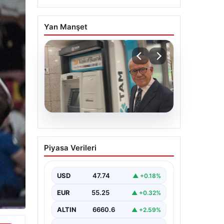
Yan Manşet
06.08.2026
Ertuğrul Özkök ifade
Piyasa Verileri
verdi. “Aklımın ucundan
bile geçmez”
USD
47.74
▲ +0.18%
EUR
55.25
▲ +0.32%
ALTIN
6660.6
▲ +2.59%