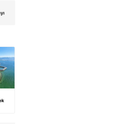
ayı
ek