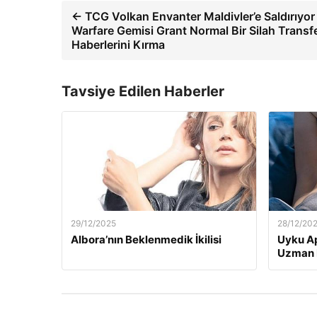
← TCG Volkan Envanter Maldivler’e Saldırıyor
Warfare Gemisi Grant Normal Bir Silah Transfe
Haberlerini Kırma
Tavsiye Edilen Haberler
29/12/2025
28/12/20
Albora’nın Beklenmedik İkilisi
Uyku Ap
Uzman H