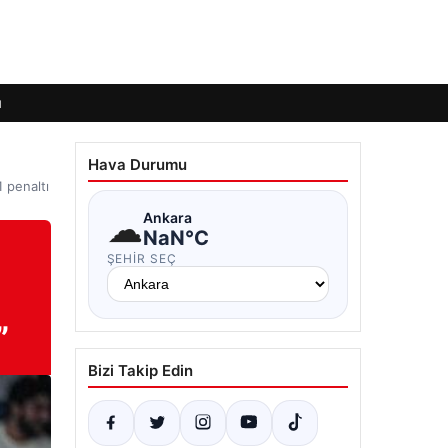
ı
Hava Durumu
 penaltı
☁
Ankara
NaN°C
ŞEHIR SEÇ
”
Bizi Takip Edin