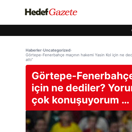
Haberler
›
Uncategorized
›
Görtepe-Fenerbahçe maçının hakemi Yasin Kol için ne dedi
attı”
Görtepe-Fenerbahçe
için ne dediler? Yor
çok konuşuyorum … “1 