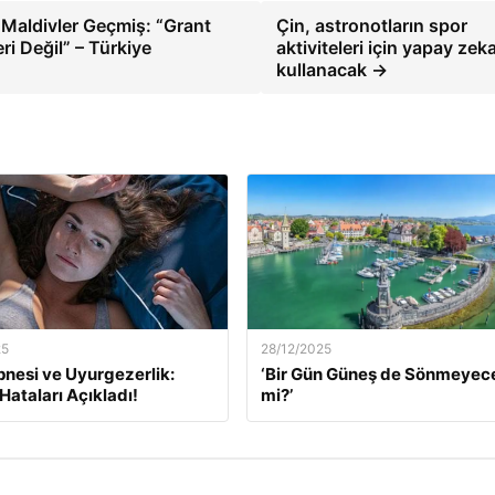
 Maldivler Geçmiş: “Grant
Çin, astronotların spor
ri Değil” – Türkiye
aktiviteleri için yapay zek
kullanacak →
25
28/12/2025
nesi ve Uyurgezerlik:
‘Bir Gün Güneş de Sönmeyec
ataları Açıkladı!
mi?’