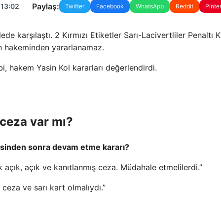
Paylaş:
 13:02
Twitter
Facebook
WhatsApp
Reddit
Pinte
 karşılaştı. 2 Kırmızı Etiketler Sarı-Lacivertliler Penaltı K
un hakeminden yararlanamaz.
bi, hakem Yasin Kol kararları değerlendirdi.
ceza var mı?
esinden sonra devam etme kararı?
ok açık, açık ve kanıtlanmış ceza. Müdahale etmelilerdi.”
ceza ve sarı kart olmalıydı.”