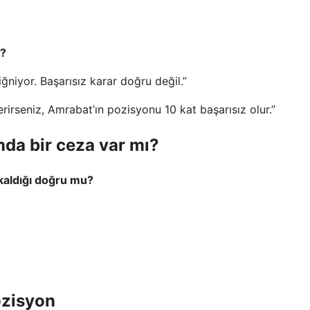
ı?
ğniyor. Başarısız karar doğru değil.”
erirseniz, Amrabat’ın pozisyonu 10 kat başarısız olur.”
nda bir ceza var mı?
 kaldığı doğru mu?
ozisyon