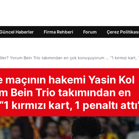
Güncel Haberler
Firma Rehberi
Forum
Çerez Politikas
ler? Yorum Bein Trio takımından en çok konuşuyorum … “1 kırmızı kart, 1
 maçının hakemi Yasin Kol
um Bein Trio takımından en
kırmızı kart, 1 penaltı attı