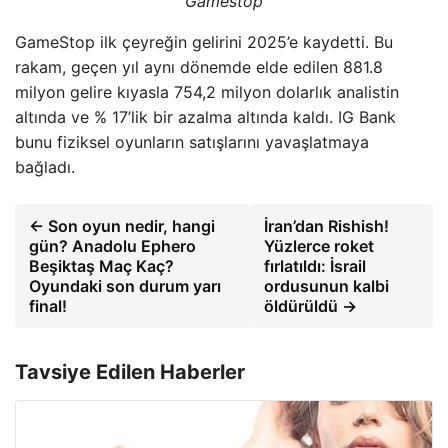
Gamestop
GameStop ilk çeyreğin gelirini 2025’e kaydetti. Bu
rakam, geçen yıl aynı dönemde elde edilen 881.8
milyon gelire kıyasla 754,2 milyon dolarlık analistin
altında ve % 17’lik bir azalma altında kaldı. IG Bank
bunu fiziksel oyunların satışlarını yavaşlatmaya
bağladı.
← Son oyun nedir, hangi
İran’dan Rishish!
gün? Anadolu Ephero
Yüzlerce roket
Beşiktaş Maç Kaç?
fırlatıldı: İsrail
Oyundaki son durum yarı
ordusunun kalbi
final!
öldürüldü →
Tavsiye Edilen Haberler