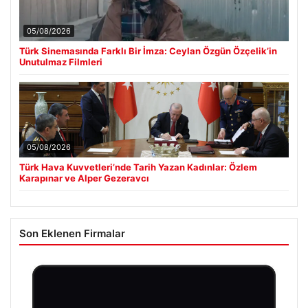
05/08/2026
Türk Sinemasında Farklı Bir İmza: Ceylan Özgün Özçelik’in
Unutulmaz Filmleri
05/08/2026
Türk Hava Kuvvetleri’nde Tarih Yazan Kadınlar: Özlem
Karapınar ve Alper Gezeravcı
Son Eklenen Firmalar