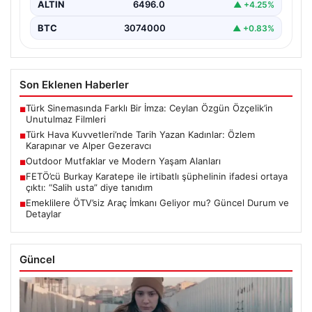
ALTIN
6496.0
▲ +4.25%
BTC
3074000
▲ +0.83%
Son Eklenen Haberler
Türk Sinemasında Farklı Bir İmza: Ceylan Özgün Özçelik’in
■
Unutulmaz Filmleri
Türk Hava Kuvvetleri’nde Tarih Yazan Kadınlar: Özlem
■
Karapınar ve Alper Gezeravcı
Outdoor Mutfaklar ve Modern Yaşam Alanları
■
FETÖ’cü Burkay Karatepe ile irtibatlı şüphelinin ifadesi ortaya
■
çıktı: “Salih usta” diye tanıdım
Emeklilere ÖTV’siz Araç İmkanı Geliyor mu? Güncel Durum ve
■
Detaylar
Güncel