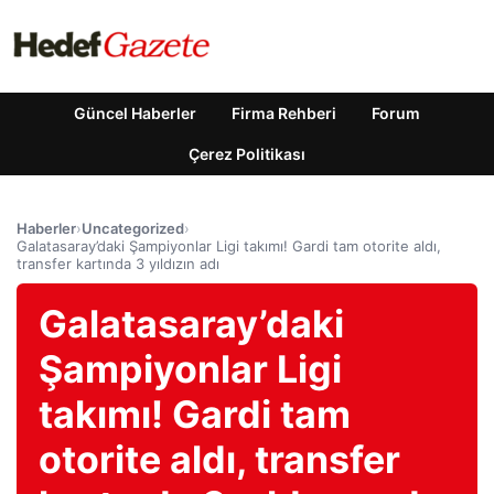
Güncel Haberler
Firma Rehberi
Forum
Çerez Politikası
Haberler
›
Uncategorized
›
Galatasaray’daki Şampiyonlar Ligi takımı! Gardi tam otorite aldı,
transfer kartında 3 yıldızın adı
Galatasaray’daki
Şampiyonlar Ligi
takımı! Gardi tam
otorite aldı, transfer