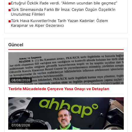
Ertuğrul Özkök ifade verdi. “Aklımın ucundan bile geçmez”
■
Türk Sinemasında Farklı Bir İmza: Ceylan Özgün Özçelik’in
■
Unutulmaz Filmleri
Türk Hava Kuvvetleri’nde Tarih Yazan Kadınlar: Özlem
■
Karapınar ve Alper Gezeravcı
Güncel
08/08/2026
Terörle Mücadelede Çerçeve Yasa Onayı ve Detayları
07/08/2026