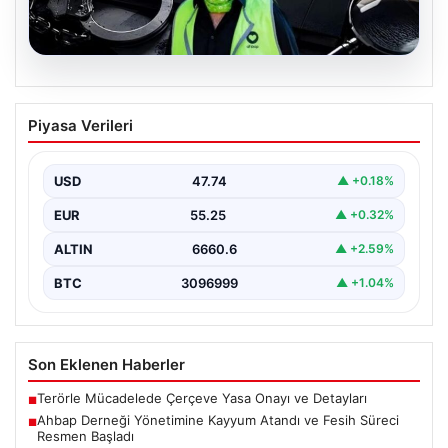
07.08.2026
Ahbap Derneği Yönetimine Kayyum
Piyasa Verileri
Atandı ve Fesih Süreci Resmen Başladı
İstanbul Asliye Hukuk Mahkemesi, son zamanlarda
kamuoyunda geniş yankı bulan Ahbap Derneği ile ilgili…
USD
47.74
▲ +0.18%
EUR
55.25
▲ +0.32%
ALTIN
6660.6
▲ +2.59%
BTC
3096999
▲ +1.04%
Son Eklenen Haberler
Terörle Mücadelede Çerçeve Yasa Onayı ve Detayları
■
Ahbap Derneği Yönetimine Kayyum Atandı ve Fesih Süreci
■
Resmen Başladı