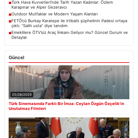
Türk Hava Kuvvetleri’nde Tarih Yazan Kadınlar: Özlem
■
Karapınar ve Alper Gezeravcı
Outdoor Mutfaklar ve Modern Yaşam Alanları
■
FETÖ’cü Burkay Karatepe ile irtibatlı şüphelinin ifadesi ortaya
■
çıktı: “Salih usta” diye tanıdım
Emeklilere ÖTV’siz Araç İmkanı Geliyor mu? Güncel Durum ve
■
Detaylar
Güncel
05/08/2026
Türk Sinemasında Farklı Bir İmza: Ceylan Özgün Özçelik’in
Unutulmaz Filmleri