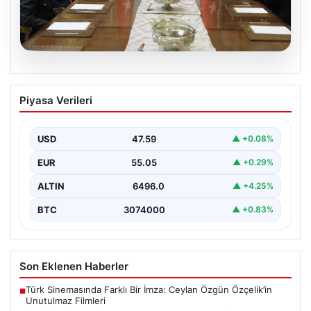
05.08.2026
Türk Hava Kuvvetleri’nde Tarih Yazan
Piyasa Verileri
Kadınlar: Özlem Karapınar ve Alper
Gezeravcı
USD
47.59
▲ +0.08%
Türkiye'nin savunma ve askeri tarihine yeni bir sayfa
ekleyen YAŞ kararları, Türk Hava Kuvvetleri'nde…
EUR
55.05
▲ +0.29%
ALTIN
6496.0
▲ +4.25%
BTC
3074000
▲ +0.83%
Son Eklenen Haberler
Türk Sinemasında Farklı Bir İmza: Ceylan Özgün Özçelik’in
■
Unutulmaz Filmleri