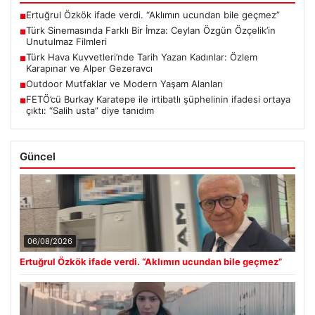
Ertuğrul Özkök ifade verdi. “Aklımın ucundan bile geçmez”
■
Türk Sinemasında Farklı Bir İmza: Ceylan Özgün Özçelik’in
■
Unutulmaz Filmleri
Türk Hava Kuvvetleri’nde Tarih Yazan Kadınlar: Özlem
■
Karapınar ve Alper Gezeravcı
Outdoor Mutfaklar ve Modern Yaşam Alanları
■
FETÖ’cü Burkay Karatepe ile irtibatlı şüphelinin ifadesi ortaya
■
çıktı: “Salih usta” diye tanıdım
Güncel
06/08/2026
Ertuğrul Özkök ifade verdi. “Aklımın ucundan bile geçmez”