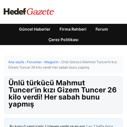
Güncel Haberler
Firma Rehberi
Forum
Çerez Politikası
Ana sayfa
›
Forumlar
›
Magazin
›
Ünlü türkücü Mahmut Tuncer’in kızı
Gizem Tuncer 26 kilo verdi! Her sabah bunu yapmış
Ünlü türkücü Mahmut
Tuncer’in kızı Gizem Tuncer 26
kilo verdi! Her sabah bunu
yapmış
Bu konu 0 yanıt içerir, 1 izleyen vardır ve en son
1 ay 2 hafta önce