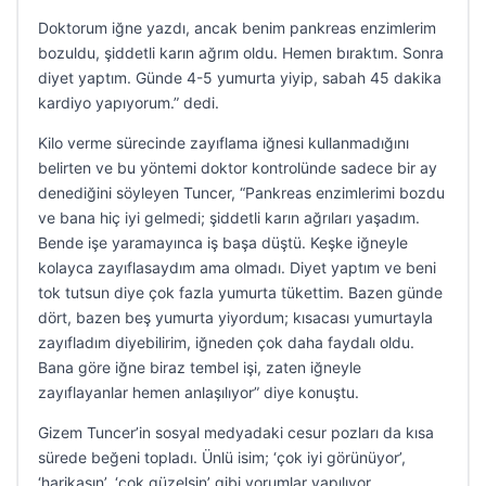
Doktorum iğne yazdı, ancak benim pankreas enzimlerim
bozuldu, şiddetli karın ağrım oldu. Hemen bıraktım. Sonra
diyet yaptım. Günde 4-5 yumurta yiyip, sabah 45 dakika
kardiyo yapıyorum.” dedi.
Kilo verme sürecinde zayıflama iğnesi kullanmadığını
belirten ve bu yöntemi doktor kontrolünde sadece bir ay
denediğini söyleyen Tuncer, “Pankreas enzimlerimi bozdu
ve bana hiç iyi gelmedi; şiddetli karın ağrıları yaşadım.
Bende işe yaramayınca iş başa düştü. Keşke iğneyle
kolayca zayıflasaydım ama olmadı. Diyet yaptım ve beni
tok tutsun diye çok fazla yumurta tükettim. Bazen günde
dört, bazen beş yumurta yiyordum; kısacası yumurtayla
zayıfladım diyebilirim, iğneden çok daha faydalı oldu.
Bana göre iğne biraz tembel işi, zaten iğneyle
zayıflayanlar hemen anlaşılıyor” diye konuştu.
Gizem Tuncer’in sosyal medyadaki cesur pozları da kısa
sürede beğeni topladı. Ünlü isim; ‘çok iyi görünüyor’,
‘harikasın’, ‘çok güzelsin’ gibi yorumlar yapılıyor.