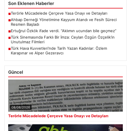
Son Eklenen Haberler
Terörle Mücadelede Çerçeve Yasa Onayı ve Detayları
■
Ahbap Derneği Yönetimine Kayyum Atandı ve Fesih Süreci
■
Resmen Başladı
Ertuğrul Özkök ifade verdi. “Aklımın ucundan bile geçmez”
■
Türk Sinemasında Farklı Bir İmza: Ceylan Özgün Özçelik’in
■
Unutulmaz Filmleri
Türk Hava Kuvvetleri’nde Tarih Yazan Kadınlar: Özlem
■
Karapınar ve Alper Gezeravcı
Güncel
08/08/2026
Terörle Mücadelede Çerçeve Yasa Onayı ve Detayları