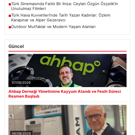
Türk Sinemasında Farklı Bir İmza: Ceylan Özgün Özçelik’in
■
Unutulmaz Filmleri
Türk Hava Kuvvetleri’nde Tarih Yazan Kadınlar: Özlem
■
Karapınar ve Alper Gezeravcı
Outdoor Mutfaklar ve Modern Yaşam Alanları
■
Güncel
07/08/2026
Ahbap Derneği Yönetimine Kayyum Atandı ve Fesih Süreci
Resmen Başladı
06/08/2026