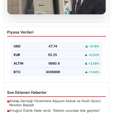
06.08.2026
Ertuğrul Özkök ifade verdi. “Aklımın
Piyasa Verileri
ucundan bile geçmez”
USD
47.74
▲ +0.18%
EUR
55.25
▲ +0.32%
ALTIN
6660.6
▲ +2.59%
BTC
3096999
▲ +1.04%
Son Eklenen Haberler
Ahbap Derneği Yönetimine Kayyum Atandı ve Fesih Süreci
■
Resmen Başladı
Ertuğrul Özkök ifade verdi. “Aklımın ucundan bile geçmez”
■