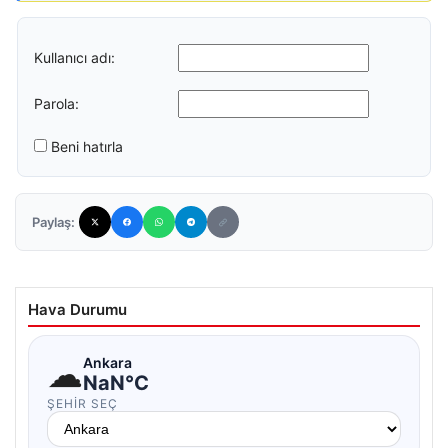
Kullanıcı adı:
Parola:
Beni hatırla
Paylaş:
Hava Durumu
☁
Ankara
NaN°C
ŞEHIR SEÇ