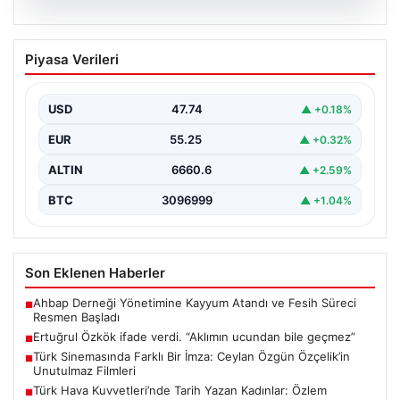
06.08.2026
Ertuğrul Özkök ifade verdi. “Aklımın
Piyasa Verileri
ucundan bile geçmez”
USD
47.74
▲ +0.18%
EUR
55.25
▲ +0.32%
ALTIN
6660.6
▲ +2.59%
BTC
3096999
▲ +1.04%
Son Eklenen Haberler
Ahbap Derneği Yönetimine Kayyum Atandı ve Fesih Süreci
■
Resmen Başladı
Ertuğrul Özkök ifade verdi. “Aklımın ucundan bile geçmez”
■
Türk Sinemasında Farklı Bir İmza: Ceylan Özgün Özçelik’in
■
Unutulmaz Filmleri
Türk Hava Kuvvetleri’nde Tarih Yazan Kadınlar: Özlem
■