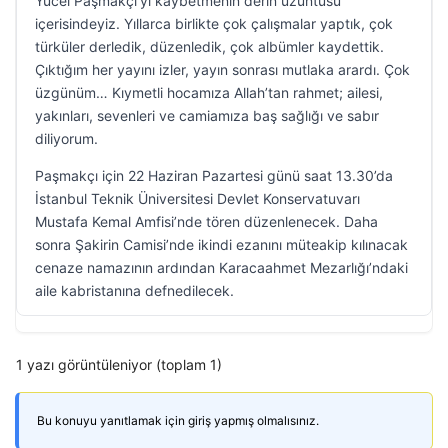
Yücel Paşmakçı’yı kaybetmenin derin üzüntüsü
içerisindeyiz. Yıllarca birlikte çok çalışmalar yaptık, çok
türküler derledik, düzenledik, çok albümler kaydettik.
Çıktığım her yayını izler, yayın sonrası mutlaka arardı. Çok
üzgünüm… Kıymetli hocamıza Allah’tan rahmet; ailesi,
yakınları, sevenleri ve camiamıza baş sağlığı ve sabır
diliyorum.
Paşmakçı için 22 Haziran Pazartesi günü saat 13.30’da
İstanbul Teknik Üniversitesi Devlet Konservatuvarı
Mustafa Kemal Amfisi’nde tören düzenlenecek. Daha
sonra Şakirin Camisi’nde ikindi ezanını müteakip kılınacak
cenaze namazının ardından Karacaahmet Mezarlığı’ndaki
aile kabristanına defnedilecek.
1 yazı görüntüleniyor (toplam 1)
Bu konuyu yanıtlamak için giriş yapmış olmalısınız.