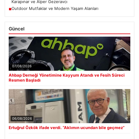
Karapınar ve Alper Gezeravcı
Outdoor Mutfaklar ve Modern Yaşam Alanları
■
Güncel
07/08/2026
Ahbap Derneği Yönetimine Kayyum Atandı ve Fesih Süreci
Resmen Başladı
06/08/2026
Ertuğrul Özkök ifade verdi. “Aklımın ucundan bile geçmez”