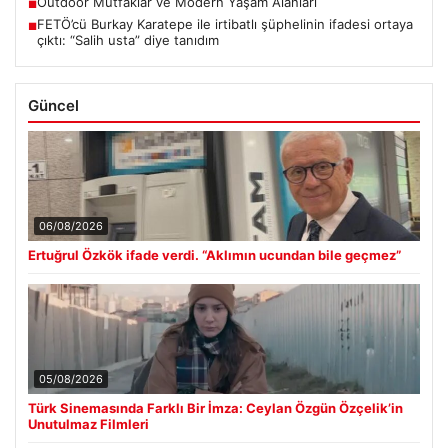
Outdoor Mutfaklar ve Modern Yaşam Alanları
■
FETÖ’cü Burkay Karatepe ile irtibatlı şüphelinin ifadesi ortaya
■
çıktı: “Salih usta” diye tanıdım
Güncel
06/08/2026
Ertuğrul Özkök ifade verdi. “Aklımın ucundan bile geçmez”
05/08/2026
Türk Sinemasında Farklı Bir İmza: Ceylan Özgün Özçelik’in
Unutulmaz Filmleri