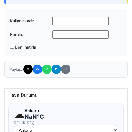
Kullanıcı adı:
Parola:
Beni hatırla
Paylaş:
Hava Durumu
☁
Ankara
NaN°C
ŞEHIR SEÇ