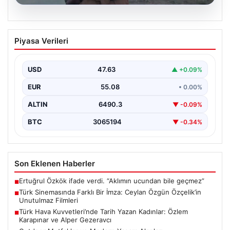
05.08.2026
Türk Sinemasında Farklı Bir İmza:
Piyasa Verileri
Ceylan Özgün Özçelik’in Unutulmaz
Filmleri
USD
47.63
▲ +0.09%
Türk sinemasında kendine özgü ve etkileyici bir anlatım
diliyle tanınan yönetmen Ceylan Özgün Özçelik,…
EUR
55.08
• 0.00%
ALTIN
6490.3
▼ -0.09%
BTC
3065194
▼ -0.34%
Son Eklenen Haberler
Ertuğrul Özkök ifade verdi. “Aklımın ucundan bile geçmez”
■
Türk Sinemasında Farklı Bir İmza: Ceylan Özgün Özçelik’in
■
Unutulmaz Filmleri
Türk Hava Kuvvetleri’nde Tarih Yazan Kadınlar: Özlem
■
Karapınar ve Alper Gezeravcı