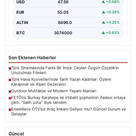
USD
47.59
▲ +0.08%
Türkiye'nin savunma ve askeri tarihine yeni bir sayfa
ekleyen YAŞ kararları, Türk Hava Kuvvetleri'nde…
EUR
55.05
▲ +0.29%
ALTIN
6496.0
▲ +4.25%
BTC
3074000
▲ +0.83%
Son Eklenen Haberler
Türk Sinemasında Farklı Bir İmza: Ceylan Özgün Özçelik’in
■
Unutulmaz Filmleri
Türk Hava Kuvvetleri’nde Tarih Yazan Kadınlar: Özlem
■
Karapınar ve Alper Gezeravcı
Outdoor Mutfaklar ve Modern Yaşam Alanları
■
FETÖ’cü Burkay Karatepe ile irtibatlı şüphelinin ifadesi ortaya
■
çıktı: “Salih usta” diye tanıdım
Emeklilere ÖTV’siz Araç İmkanı Geliyor mu? Güncel Durum ve
■
Detaylar
Güncel