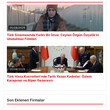
05/08/2026
Türk Sinemasında Farklı Bir İmza: Ceylan Özgün Özçelik’in
Unutulmaz Filmleri
05/08/2026
Türk Hava Kuvvetleri’nde Tarih Yazan Kadınlar: Özlem
Karapınar ve Alper Gezeravcı
Son Eklenen Firmalar