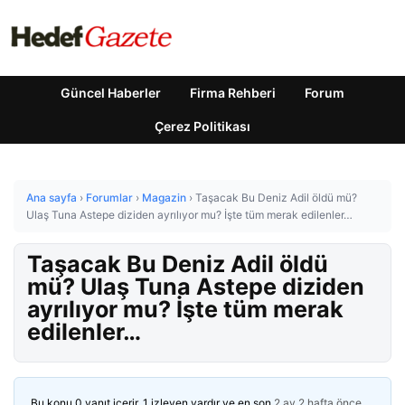
Güncel Haberler
Firma Rehberi
Forum
Çerez Politikası
Ana sayfa
›
Forumlar
›
Magazin
›
Taşacak Bu Deniz Adil öldü mü?
Ulaş Tuna Astepe diziden ayrılıyor mu? İşte tüm merak edilenler…
Taşacak Bu Deniz Adil öldü
mü? Ulaş Tuna Astepe diziden
ayrılıyor mu? İşte tüm merak
edilenler…
Bu konu 0 yanıt içerir, 1 izleyen vardır ve en son
2 ay 2 hafta önce