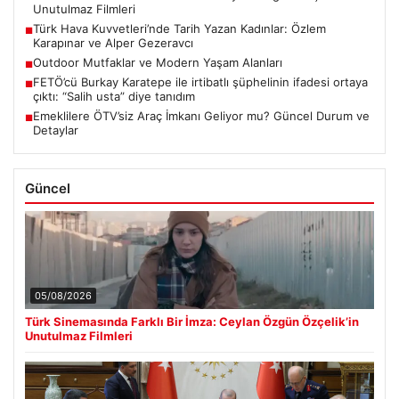
Unutulmaz Filmleri
Türk Hava Kuvvetleri’nde Tarih Yazan Kadınlar: Özlem
■
Karapınar ve Alper Gezeravcı
Outdoor Mutfaklar ve Modern Yaşam Alanları
■
FETÖ’cü Burkay Karatepe ile irtibatlı şüphelinin ifadesi ortaya
■
çıktı: “Salih usta” diye tanıdım
Emeklilere ÖTV’siz Araç İmkanı Geliyor mu? Güncel Durum ve
■
Detaylar
Güncel
05/08/2026
Türk Sinemasında Farklı Bir İmza: Ceylan Özgün Özçelik’in
Unutulmaz Filmleri