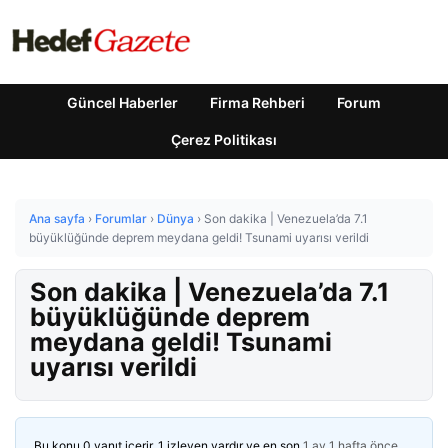
Güncel Haberler
Firma Rehberi
Forum
Çerez Politikası
Ana sayfa
›
Forumlar
›
Dünya
›
Son dakika | Venezuela’da 7.1
büyüklüğünde deprem meydana geldi! Tsunami uyarısı verildi
Son dakika | Venezuela’da 7.1
büyüklüğünde deprem
meydana geldi! Tsunami
uyarısı verildi
Bu konu 0 yanıt içerir, 1 izleyen vardır ve en son
1 ay 1 hafta önce