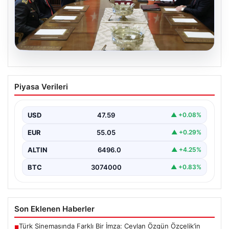
05.08.2026
Türk Hava Kuvvetleri’nde Tarih Yazan
Piyasa Verileri
Kadınlar: Özlem Karapınar ve Alper
Gezeravcı
USD
47.59
▲ +0.08%
Türkiye'nin savunma ve askeri tarihine yeni bir sayfa
ekleyen YAŞ kararları, Türk Hava Kuvvetleri'nde…
EUR
55.05
▲ +0.29%
ALTIN
6496.0
▲ +4.25%
BTC
3074000
▲ +0.83%
Son Eklenen Haberler
Türk Sinemasında Farklı Bir İmza: Ceylan Özgün Özçelik’in
■