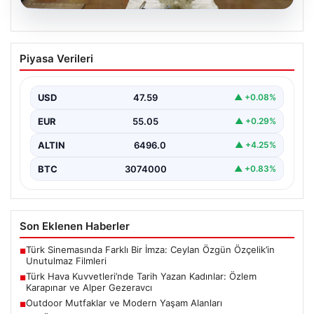
05.08.2026
Türk Hava Kuvvetleri’nde Tarih Yazan
Piyasa Verileri
Kadınlar: Özlem Karapınar ve Alper
Gezeravcı
USD
47.59
▲ +0.08%
Türkiye'nin savunma ve askeri tarihine yeni bir sayfa
ekleyen YAŞ kararları, Türk Hava Kuvvetleri'nde…
EUR
55.05
▲ +0.29%
ALTIN
6496.0
▲ +4.25%
BTC
3074000
▲ +0.83%
Son Eklenen Haberler
Türk Sinemasında Farklı Bir İmza: Ceylan Özgün Özçelik’in
■
Unutulmaz Filmleri
Türk Hava Kuvvetleri’nde Tarih Yazan Kadınlar: Özlem
■
Karapınar ve Alper Gezeravcı
Outdoor Mutfaklar ve Modern Yaşam Alanları
■