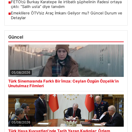
FETÖ’cü Burkay Karatepe ile irtibatlı şüphelinin ifadesi ortaya
■
çıktı: “Salih usta” diye tanıdım
Emeklilere ÖTV’siz Araç İmkanı Geliyor mu? Güncel Durum ve
■
Detaylar
Güncel
05/08/2026
Türk Sinemasında Farklı Bir İmza: Ceylan Özgün Özçelik’in
Unutulmaz Filmleri
05/08/2026
Türk Hava Kuvvetleri’nde Tarih Yazan Kadınlar: Özlem