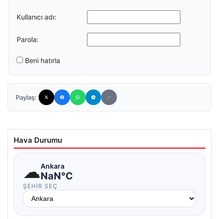
Kullanıcı adı:
Parola:
Beni hatırla
Paylaş:
Hava Durumu
☁
Ankara
NaN°C
ŞEHIR SEÇ