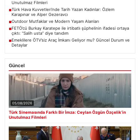
Unutulmaz Filmleri
Türk Hava Kuvvetleri’nde Tarih Yazan Kadınlar: Özlem
■
Karapınar ve Alper Gezeravcı
Outdoor Mutfaklar ve Modern Yaşam Alanları
■
FETÖ’cü Burkay Karatepe ile irtibatlı şüphelinin ifadesi ortaya
■
çıktı: “Salih usta” diye tanıdım
Emeklilere ÖTV’siz Araç İmkanı Geliyor mu? Güncel Durum ve
■
Detaylar
Güncel
05/08/2026
Türk Sinemasında Farklı Bir İmza: Ceylan Özgün Özçelik’in
Unutulmaz Filmleri