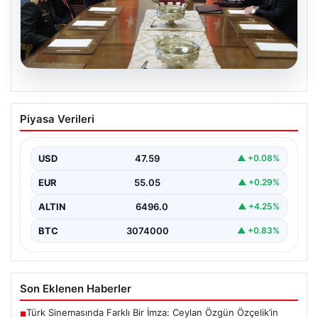
05.08.2026
Türk Hava Kuvvetleri’nde Tarih Yazan
Piyasa Verileri
Kadınlar: Özlem Karapınar ve Alper
Gezeravcı
USD
47.59
▲ +0.08%
Türkiye'nin savunma ve askeri tarihine yeni bir sayfa
ekleyen YAŞ kararları, Türk Hava Kuvvetleri'nde…
EUR
55.05
▲ +0.29%
ALTIN
6496.0
▲ +4.25%
BTC
3074000
▲ +0.83%
Son Eklenen Haberler
Türk Sinemasında Farklı Bir İmza: Ceylan Özgün Özçelik’in
■