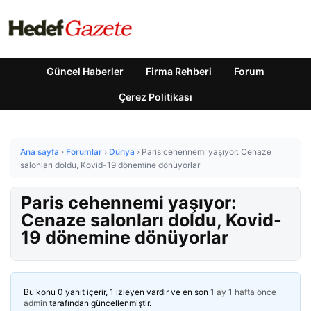
Güncel Haberler
Firma Rehberi
Forum
Çerez Politikası
Ana sayfa
›
Forumlar
›
Dünya
›
Paris cehennemi yaşıyor: Cenaze
salonları doldu, Kovid-19 dönemine dönüyorlar
Paris cehennemi yaşıyor:
Cenaze salonları doldu, Kovid-
19 dönemine dönüyorlar
Bu konu 0 yanıt içerir, 1 izleyen vardır ve en son
1 ay 1 hafta önce
admin
tarafından güncellenmiştir.