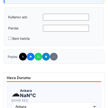
Kullanıcı adı:
Parola:
Beni hatırla
Paylaş:
Hava Durumu
☁
Ankara
NaN°C
ŞEHIR SEÇ