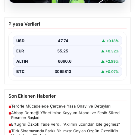
07.08.2026
Ahbap Derneği Yönetimine Kayyum
Piyasa Verileri
Atandı ve Fesih Süreci Resmen Başladı
İstanbul Asliye Hukuk Mahkemesi, son zamanlarda
kamuoyunda geniş yankı bulan Ahbap Derneği ile ilgili…
USD
47.74
▲ +0.18%
EUR
55.25
▲ +0.32%
ALTIN
6660.6
▲ +2.59%
BTC
3095813
▲ +0.07%
Son Eklenen Haberler
Terörle Mücadelede Çerçeve Yasa Onayı ve Detayları
■
Ahbap Derneği Yönetimine Kayyum Atandı ve Fesih Süreci
■
Resmen Başladı
Ertuğrul Özkök ifade verdi. “Aklımın ucundan bile geçmez”
■
Türk Sinemasında Farklı Bir İmza: Ceylan Özgün Özçelik’in
■