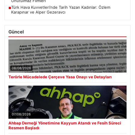
Unutulmaz Filmleri
Türk Hava Kuvvetleri’nde Tarih Yazan Kadınlar: Özlem
■
Karapınar ve Alper Gezeravcı
Güncel
08/08/2026
Terörle Mücadelede Çerçeve Yasa Onayı ve Detayları
07/08/2026
Ahbap Derneği Yönetimine Kayyum Atandı ve Fesih Süreci
Resmen Başladı