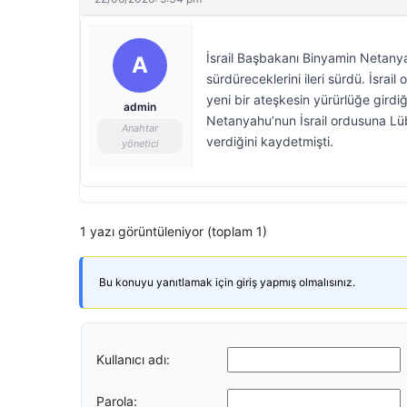
İsrail Başbakanı Binyamin Netanya
A
sürdüreceklerini ileri sürdü. İsrai
yeni bir ateşkesin yürürlüğe girdiğ
admin
Netanyahu’nun İsrail ordusuna Lüb
Anahtar
verdiğini kaydetmişti.
yönetici
1 yazı görüntüleniyor (toplam 1)
Bu konuyu yanıtlamak için giriş yapmış olmalısınız.
Kullanıcı adı:
Parola: