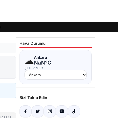
ı
Hava Durumu
☁
Ankara
NaN°C
ŞEHIR SEÇ
Bizi Takip Edin
#23843