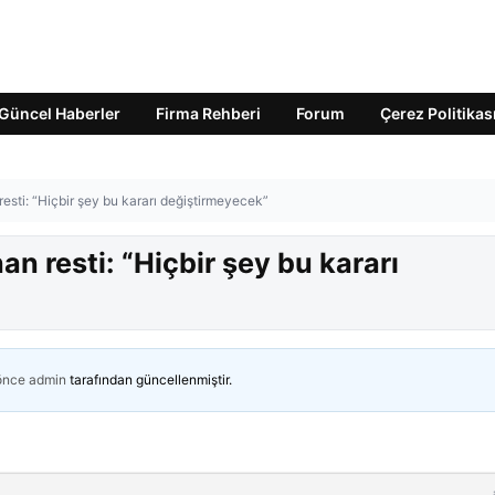
Güncel Haberler
Firma Rehberi
Forum
Çerez Politikas
sti: “Hiçbir şey bu kararı değiştirmeyecek”
 resti: “Hiçbir şey bu kararı
 önce
admin
tarafından güncellenmiştir.