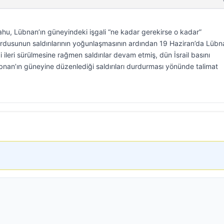
hu, Lübnan’ın güneyindeki işgali “ne kadar gerekirse o kadar”
l ordusunun saldırılarının yoğunlaşmasının ardından 19 Haziran’da Lübna
i ileri sürülmesine rağmen saldırılar devam etmiş, dün İsrail basını
nan’ın güneyine düzenlediği saldırıları durdurması yönünde talimat