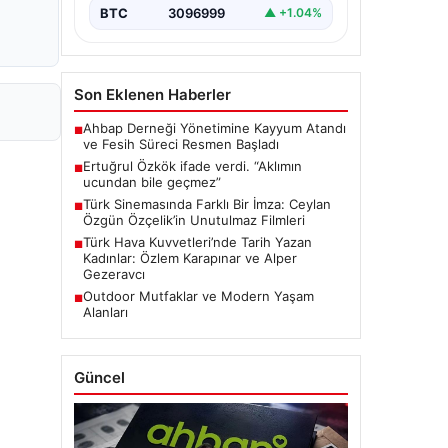
BTC
3096999
▲ +1.04%
Son Eklenen Haberler
Ahbap Derneği Yönetimine Kayyum Atandı
■
ve Fesih Süreci Resmen Başladı
Ertuğrul Özkök ifade verdi. “Aklımın
■
ucundan bile geçmez”
Türk Sinemasında Farklı Bir İmza: Ceylan
■
Özgün Özçelik’in Unutulmaz Filmleri
Türk Hava Kuvvetleri’nde Tarih Yazan
■
Kadınlar: Özlem Karapınar ve Alper
Gezeravcı
Outdoor Mutfaklar ve Modern Yaşam
■
Alanları
Güncel