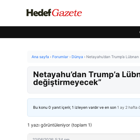
Ana sayfa
›
Forumlar
›
Dünya
›
Netayahu’dan Trump’a Lübnan re
Netayahu’dan Trump’a Lübnan
değiştirmeyecek”
Bu konu 0 yanıt içerir, 1 izleyen vardır ve en son
1 ay 2 hafta
1 yazı görüntüleniyor (toplam 1)
22/06/2026: 5:34 pm