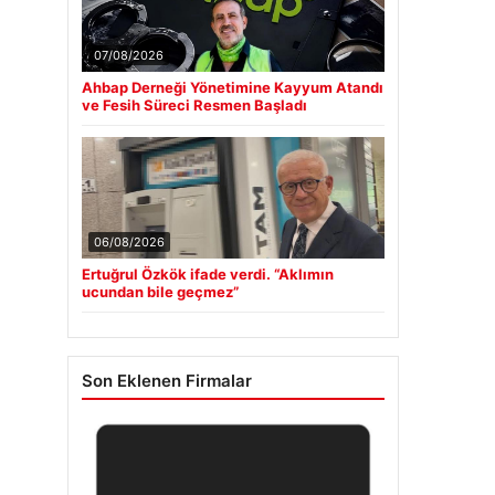
07/08/2026
Ahbap Derneği Yönetimine Kayyum Atandı
ve Fesih Süreci Resmen Başladı
06/08/2026
Ertuğrul Özkök ifade verdi. “Aklımın
ucundan bile geçmez”
Son Eklenen Firmalar