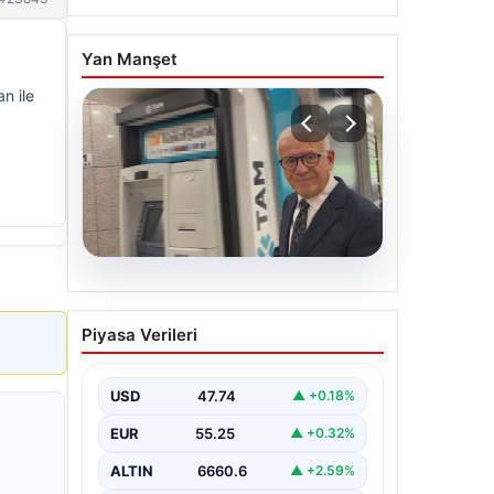
Yan Manşet
n ile
06.08.2026
Ertuğrul Özkök ifade
Piyasa Verileri
verdi. “Aklımın ucundan
bile geçmez”
USD
47.74
▲ +0.18%
EUR
55.25
▲ +0.32%
ALTIN
6660.6
▲ +2.59%