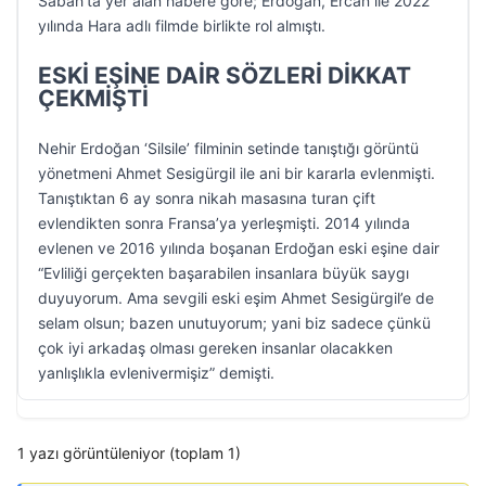
Sabah’ta yer alan habere göre; Erdoğan, Ercan ile 2022
yılında Hara adlı filmde birlikte rol almıştı.
ESKİ EŞİNE DAİR SÖZLERİ DİKKAT
ÇEKMİŞTİ
Nehir Erdoğan ‘Silsile’ filminin setinde tanıştığı görüntü
yönetmeni Ahmet Sesigürgil ile ani bir kararla evlenmişti.
Tanıştıktan 6 ay sonra nikah masasına turan çift
evlendikten sonra Fransa’ya yerleşmişti. 2014 yılında
evlenen ve 2016 yılında boşanan Erdoğan eski eşine dair
“Evliliği gerçekten başarabilen insanlara büyük saygı
duyuyorum. Ama sevgili eski eşim Ahmet Sesigürgil’e de
selam olsun; bazen unutuyorum; yani biz sadece çünkü
çok iyi arkadaş olması gereken insanlar olacakken
yanlışlıkla evlenivermişiz” demişti.
1 yazı görüntüleniyor (toplam 1)