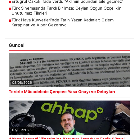
Ertuğrul Özkök ifade verdi. “Aklımın ucundan bile geçmez”
■
Türk Sinemasında Farklı Bir İmza: Ceylan Özgün Özçelik’in
■
Unutulmaz Filmleri
Türk Hava Kuvvetleri’nde Tarih Yazan Kadınlar: Özlem
■
Karapınar ve Alper Gezeravcı
Güncel
08/08/2026
Terörle Mücadelede Çerçeve Yasa Onayı ve Detayları
07/08/2026