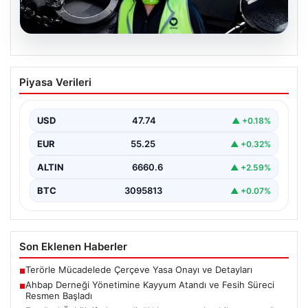
07.08.2026
Ahbap Derneği Yönetimine Kayyum
Piyasa Verileri
Atandı ve Fesih Süreci Resmen Başladı
İstanbul Asliye Hukuk Mahkemesi, son zamanlarda
kamuoyunda geniş yankı bulan Ahbap Derneği ile ilgili…
USD
47.74
▲ +0.18%
EUR
55.25
▲ +0.32%
ALTIN
6660.6
▲ +2.59%
BTC
3095813
▲ +0.07%
Son Eklenen Haberler
Terörle Mücadelede Çerçeve Yasa Onayı ve Detayları
■
Ahbap Derneği Yönetimine Kayyum Atandı ve Fesih Süreci
■
Resmen Başladı