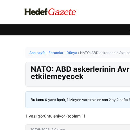
Ana sayfa
›
Forumlar
›
Dünya
›
NATO: ABD askerlerinin Avrupa
NATO: ABD askerlerinin Avr
etkilemeyecek
Bu konu 0 yanıt içerir, 1 izleyen vardır ve en son
2 ay 2 hafta
1 yazı görüntüleniyor (toplam 1)
20/05/2026: 2:04 pm