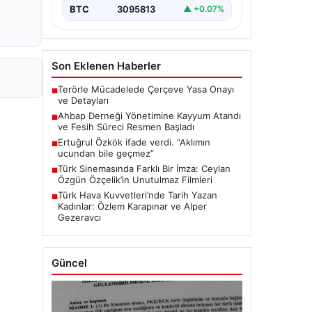
BTC
3095813
▲ +0.07%
Son Eklenen Haberler
Terörle Mücadelede Çerçeve Yasa Onayı
■
ve Detayları
Ahbap Derneği Yönetimine Kayyum Atandı
■
ve Fesih Süreci Resmen Başladı
Ertuğrul Özkök ifade verdi. “Aklımın
■
ucundan bile geçmez”
Türk Sinemasında Farklı Bir İmza: Ceylan
■
Özgün Özçelik’in Unutulmaz Filmleri
Türk Hava Kuvvetleri’nde Tarih Yazan
■
Kadınlar: Özlem Karapınar ve Alper
Gezeravcı
Güncel