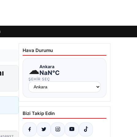
ı
Hava Durumu
☁
Ankara
nı
NaN°C
ŞEHIR SEÇ
Bizi Takip Edin
#16937