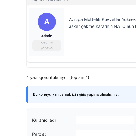
Avrupa Müttefik Kuvvetler Yükse
A
asker çekme kararının NATO’nun k
admin
Anahtar
yönetici
1 yazı görüntüleniyor (toplam 1)
Bu konuyu yanıtlamak için giriş yapmış olmalısınız.
Kullanıcı adı:
Parola: