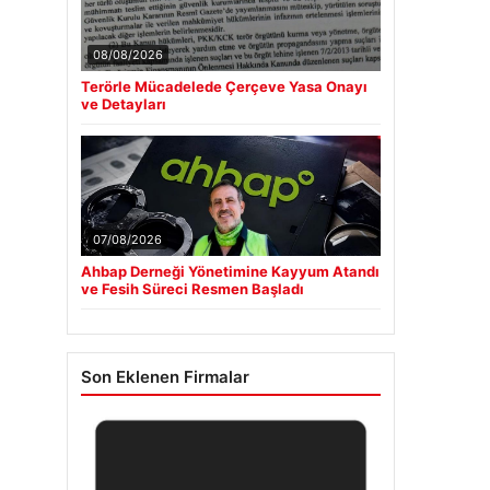
08/08/2026
Terörle Mücadelede Çerçeve Yasa Onayı
ve Detayları
07/08/2026
Ahbap Derneği Yönetimine Kayyum Atandı
ve Fesih Süreci Resmen Başladı
Son Eklenen Firmalar