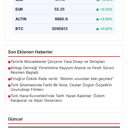
EUR
55.25
▲ +0.32%
ALTIN
6660.6
▲ +2.59%
BTC
3095813
▲ +0.07%
Son Eklenen Haberler
Terörle Mücadelede Çerçeve Yasa Onayı ve Detayları
■
Ahbap Derneği Yönetimine Kayyum Atandı ve Fesih Süreci
■
Resmen Başladı
Ertuğrul Özkök ifade verdi. “Aklımın ucundan bile geçmez”
■
Türk Sinemasında Farklı Bir İmza: Ceylan Özgün Özçelik’in
■
Unutulmaz Filmleri
Türk Hava Kuvvetleri’nde Tarih Yazan Kadınlar: Özlem
■
Karapınar ve Alper Gezeravcı
Güncel