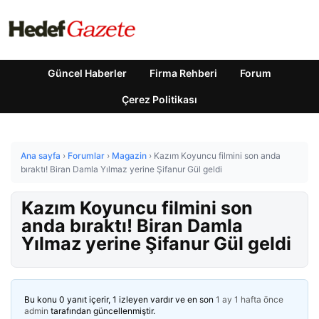
Güncel Haberler
Firma Rehberi
Forum
Çerez Politikası
Ana sayfa
›
Forumlar
›
Magazin
›
Kazım Koyuncu filmini son anda
bıraktı! Biran Damla Yılmaz yerine Şifanur Gül geldi
Kazım Koyuncu filmini son
anda bıraktı! Biran Damla
Yılmaz yerine Şifanur Gül geldi
Bu konu 0 yanıt içerir, 1 izleyen vardır ve en son
1 ay 1 hafta önce
admin
tarafından güncellenmiştir.