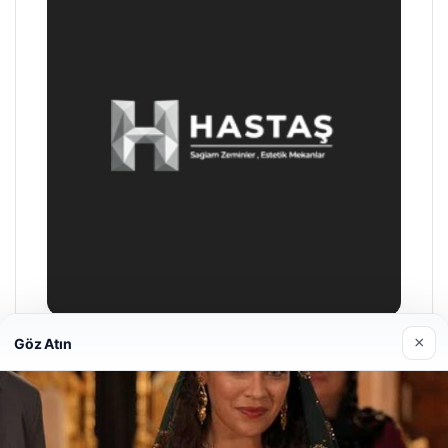
×
Göz Atın
Prenses Night Club
29/04/2026