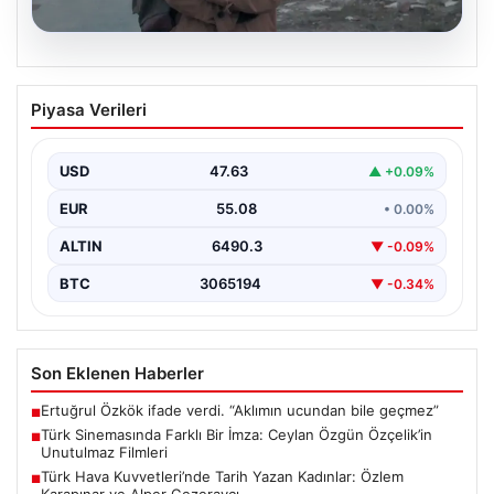
05.08.2026
Türk Sinemasında Farklı Bir İmza:
Piyasa Verileri
Ceylan Özgün Özçelik’in Unutulmaz
Filmleri
USD
47.63
▲ +0.09%
Türk sinemasında kendine özgü ve etkileyici bir anlatım
diliyle tanınan yönetmen Ceylan Özgün Özçelik,…
EUR
55.08
• 0.00%
ALTIN
6490.3
▼ -0.09%
BTC
3065194
▼ -0.34%
Son Eklenen Haberler
Ertuğrul Özkök ifade verdi. “Aklımın ucundan bile geçmez”
■
Türk Sinemasında Farklı Bir İmza: Ceylan Özgün Özçelik’in
■
Unutulmaz Filmleri
Türk Hava Kuvvetleri’nde Tarih Yazan Kadınlar: Özlem
■