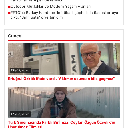
Karapınar ve Alper Gezeravcı
Outdoor Mutfaklar ve Modern Yaşam Alanları
■
FETÖ’cü Burkay Karatepe ile irtibatlı şüphelinin ifadesi ortaya
■
çıktı: “Salih usta” diye tanıdım
Güncel
06/08/2026
Ertuğrul Özkök ifade verdi. “Aklımın ucundan bile geçmez”
05/08/2026
Türk Sinemasında Farklı Bir İmza: Ceylan Özgün Özçelik’in
Unutulmaz Filmleri