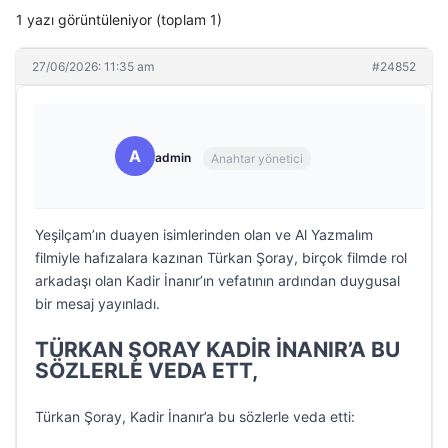
1 yazı görüntüleniyor (toplam 1)
27/06/2026: 11:35 am
#24852
A
admin
Anahtar yönetici
Yeşilçam’ın duayen isimlerinden olan ve Al Yazmalım
filmiyle hafızalara kazınan Türkan Şoray, birçok filmde rol
arkadaşı olan Kadir İnanır’ın vefatının ardından duygusal
bir mesaj yayınladı.
TÜRKAN ŞORAY KADİR İNANIR’A BU
SÖZLERLE VEDA ETT,
Türkan Şoray, Kadir İnanır’a bu sözlerle veda etti: