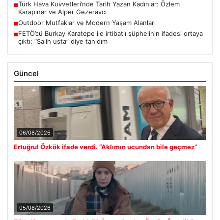
Türk Hava Kuvvetleri’nde Tarih Yazan Kadınlar: Özlem
■
Karapınar ve Alper Gezeravcı
Outdoor Mutfaklar ve Modern Yaşam Alanları
■
FETÖ’cü Burkay Karatepe ile irtibatlı şüphelinin ifadesi ortaya
■
çıktı: “Salih usta” diye tanıdım
Güncel
06/08/2026
Ertuğrul Özkök ifade verdi. “Aklımın ucundan bile geçmez”
05/08/2026