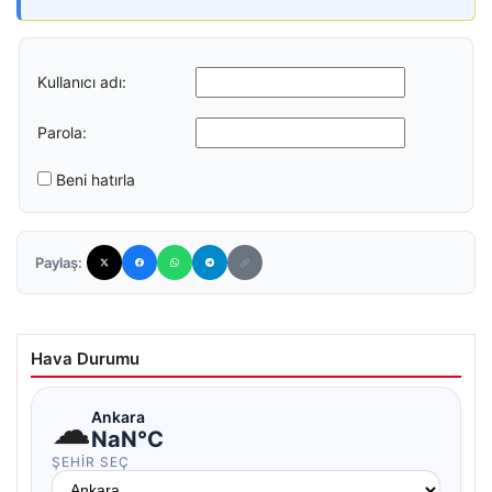
Kullanıcı adı:
Parola:
Beni hatırla
Paylaş:
Hava Durumu
☁
Ankara
NaN°C
ŞEHIR SEÇ