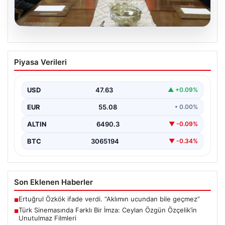
05.08.2026
Türk Hava Kuvvetleri’nde Tarih Yazan
Piyasa Verileri
Kadınlar: Özlem Karapınar ve Alper
Gezeravcı
USD
47.63
▲ +0.09%
Türkiye'nin savunma ve askeri tarihine yeni bir sayfa
ekleyen YAŞ kararları, Türk Hava Kuvvetleri'nde…
EUR
55.08
• 0.00%
ALTIN
6490.3
▼ -0.09%
BTC
3065194
▼ -0.34%
Son Eklenen Haberler
Ertuğrul Özkök ifade verdi. “Aklımın ucundan bile geçmez”
■
Türk Sinemasında Farklı Bir İmza: Ceylan Özgün Özçelik’in
■
Unutulmaz Filmleri