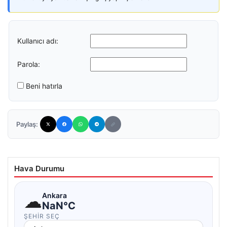
Kullanıcı adı:
Parola:
Beni hatırla
Paylaş:
Hava Durumu
☁
Ankara
NaN°C
ŞEHIR SEÇ