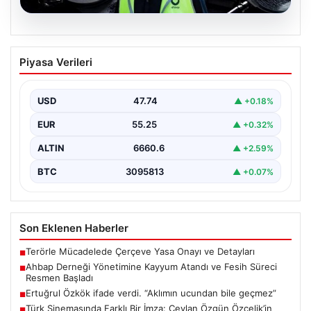
07.08.2026
Ahbap Derneği Yönetimine Kayyum
Piyasa Verileri
Atandı ve Fesih Süreci Resmen Başladı
İstanbul Asliye Hukuk Mahkemesi, son zamanlarda
kamuoyunda geniş yankı bulan Ahbap Derneği ile ilgili…
USD
47.74
▲ +0.18%
EUR
55.25
▲ +0.32%
ALTIN
6660.6
▲ +2.59%
BTC
3095813
▲ +0.07%
Son Eklenen Haberler
Terörle Mücadelede Çerçeve Yasa Onayı ve Detayları
■
Ahbap Derneği Yönetimine Kayyum Atandı ve Fesih Süreci
■
Resmen Başladı
Ertuğrul Özkök ifade verdi. “Aklımın ucundan bile geçmez”
■
Türk Sinemasında Farklı Bir İmza: Ceylan Özgün Özçelik’in
■