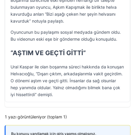
Boşanma sürecinde eski eşinden herhangi bir talepte
bulunmayan oyuncu, Aşkım Kapışmak ile birlikte helva
kavurduğu anları “Bizi aşağı çeken her şeyin helvasını
kavurduk” notuyla paylaştı.
Oyuncunun bu paylaşımı sosyal medyada gündem oldu.
Bu videonun eski eşe bir gönderme olduğu konuşuldu.
“AŞTIM VE GEÇTİ GİTTİ”
Ural Kaspar ile olan boşanma süreci hakkında da konuşan
Helvacıoğlu, “Dışarı çıktım, arkadaşlarımla vakit geçirdim.
O dönemi aştım ve geçti gitti. İnsanlar da sağ olsunlar
hep yanımda oldular. Yalnız olmadığımı bilmek bana çok
iyi hissettirdi” demişti.
1 yazı görüntüleniyor (toplam 1)
Bu konuyu yanıtlamak için giriş yapmış olmalısınız.