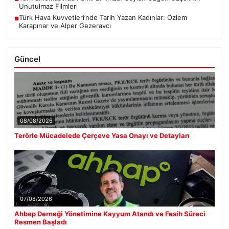
Unutulmaz Filmleri
Türk Hava Kuvvetleri’nde Tarih Yazan Kadınlar: Özlem
■
Karapınar ve Alper Gezeravcı
Güncel
08/08/2026
Terörle Mücadelede Çerçeve Yasa Onayı ve Detayları
07/08/2026
Ahbap Derneği Yönetimine Kayyum Atandı ve Fesih Süreci
Resmen Başladı