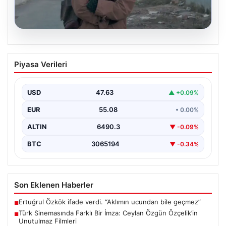
05.08.2026
Türk Sinemasında Farklı Bir İmza:
Piyasa Verileri
Ceylan Özgün Özçelik’in Unutulmaz
Filmleri
USD
47.63
▲ +0.09%
Türk sinemasında kendine özgü ve etkileyici bir anlatım
diliyle tanınan yönetmen Ceylan Özgün Özçelik,…
EUR
55.08
• 0.00%
ALTIN
6490.3
▼ -0.09%
BTC
3065194
▼ -0.34%
Son Eklenen Haberler
Ertuğrul Özkök ifade verdi. “Aklımın ucundan bile geçmez”
■
Türk Sinemasında Farklı Bir İmza: Ceylan Özgün Özçelik’in
■
Unutulmaz Filmleri