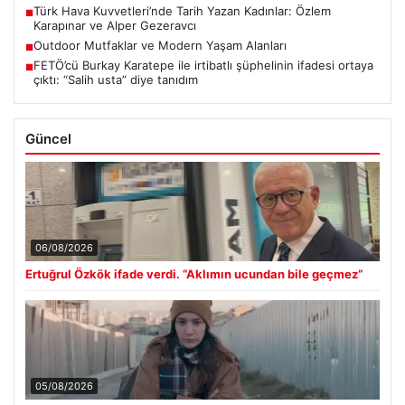
Türk Hava Kuvvetleri’nde Tarih Yazan Kadınlar: Özlem
■
Karapınar ve Alper Gezeravcı
Outdoor Mutfaklar ve Modern Yaşam Alanları
■
FETÖ’cü Burkay Karatepe ile irtibatlı şüphelinin ifadesi ortaya
■
çıktı: “Salih usta” diye tanıdım
Güncel
06/08/2026
Ertuğrul Özkök ifade verdi. “Aklımın ucundan bile geçmez”
05/08/2026