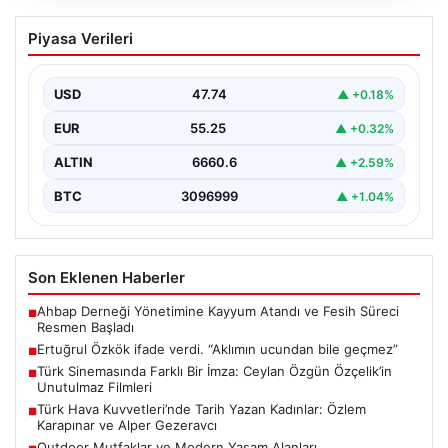
Ertuğrul Özkök ifade verdi. “Aklımın
Piyasa Verileri
ucundan bile geçmez”
USD
47.74
▲ +0.18%
EUR
55.25
▲ +0.32%
ALTIN
6660.6
▲ +2.59%
BTC
3096999
▲ +1.04%
Son Eklenen Haberler
Ahbap Derneği Yönetimine Kayyum Atandı ve Fesih Süreci
■
Resmen Başladı
Ertuğrul Özkök ifade verdi. “Aklımın ucundan bile geçmez”
■
Türk Sinemasında Farklı Bir İmza: Ceylan Özgün Özçelik’in
■
Unutulmaz Filmleri
Türk Hava Kuvvetleri’nde Tarih Yazan Kadınlar: Özlem
■
Karapınar ve Alper Gezeravcı
Outdoor Mutfaklar ve Modern Yaşam Alanları