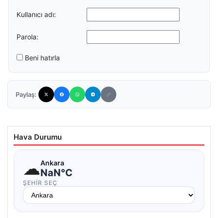
Kullanıcı adı:
Parola:
Beni hatırla
Paylaş:
Hava Durumu
☁
Ankara
NaN°C
ŞEHIR SEÇ