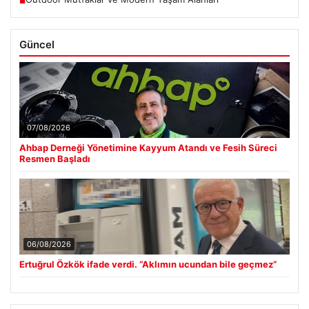
■
Güncel
07/08/2026
Ahbap Derneği Yönetimine Kayyum Atandı ve Fesih Süreci
Resmen Başladı
06/08/2026
Ertuğrul Özkök ifade verdi. “Aklımın ucundan bile geçmez”