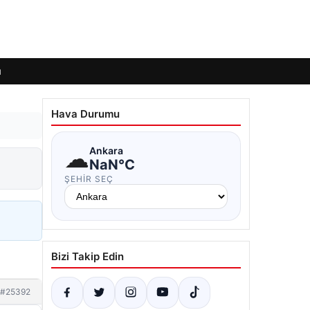
ı
Hava Durumu
☁
Ankara
NaN°C
ŞEHIR SEÇ
Bizi Takip Edin
#25392