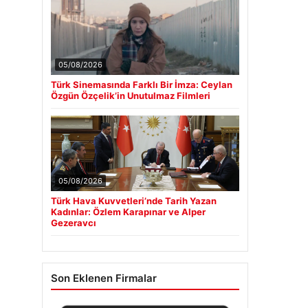
05/08/2026
Türk Sinemasında Farklı Bir İmza: Ceylan
Özgün Özçelik’in Unutulmaz Filmleri
05/08/2026
Türk Hava Kuvvetleri’nde Tarih Yazan
Kadınlar: Özlem Karapınar ve Alper
Gezeravcı
Son Eklenen Firmalar