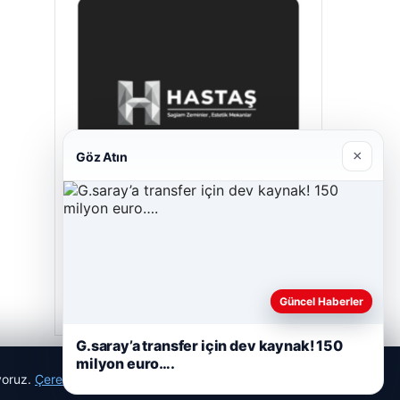
×
Göz Atın
Prenses Night Club
29/04/2026
Güncel Haberler
G.saray’a transfer için dev kaynak! 150
milyon euro….
ıyoruz.
Çerez Politikamız
Reddet
Kabul Et