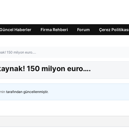
Güncel Haberler
Firma Rehberi
Forum
Çerez Politikas
ynak! 150 milyon euro….
 kaynak! 150 milyon euro….
min
tarafından güncellenmiştir.