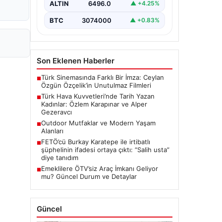
ALTIN
6496.0
▲ +4.25%
BTC
3074000
▲ +0.83%
Son Eklenen Haberler
Türk Sinemasında Farklı Bir İmza: Ceylan
■
Özgün Özçelik’in Unutulmaz Filmleri
Türk Hava Kuvvetleri’nde Tarih Yazan
■
Kadınlar: Özlem Karapınar ve Alper
Gezeravcı
Outdoor Mutfaklar ve Modern Yaşam
■
Alanları
FETÖ’cü Burkay Karatepe ile irtibatlı
■
şüphelinin ifadesi ortaya çıktı: “Salih usta”
diye tanıdım
Emeklilere ÖTV’siz Araç İmkanı Geliyor
■
mu? Güncel Durum ve Detaylar
Güncel