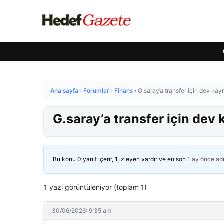
Ana sayfa
›
Forumlar
›
Finans
›
G.saray’a transfer için dev ka
G.saray’a transfer için dev
Bu konu 0 yanıt içerir, 1 izleyen vardır ve en son
1 ay önce
ad
1 yazı görüntüleniyor (toplam 1)
30/06/2026: 9:35 am