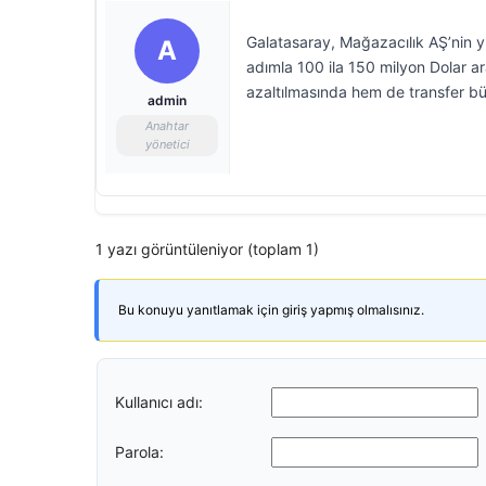
Galatasaray, Mağazacılık AŞ’nin yı
A
adımla 100 ila 150 milyon Dolar a
azaltılmasında hem de transfer büt
admin
Anahtar
yönetici
1 yazı görüntüleniyor (toplam 1)
Bu konuyu yanıtlamak için giriş yapmış olmalısınız.
Kullanıcı adı:
Parola: