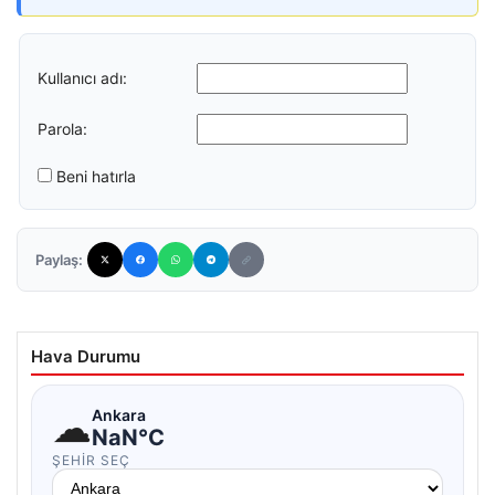
Kullanıcı adı:
Parola:
Beni hatırla
Paylaş:
Hava Durumu
☁
Ankara
NaN°C
ŞEHIR SEÇ