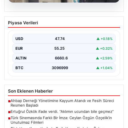
06.08.2026
Ertuğrul Özkök ifade verdi. “Aklımın
Piyasa Verileri
ucundan bile geçmez”
USD
47.74
▲ +0.18%
EUR
55.25
▲ +0.32%
ALTIN
6660.6
▲ +2.59%
BTC
3096999
▲ +1.04%
Son Eklenen Haberler
Ahbap Derneği Yönetimine Kayyum Atandı ve Fesih Süreci
■
Resmen Başladı
Ertuğrul Özkök ifade verdi. “Aklımın ucundan bile geçmez”
■
Türk Sinemasında Farklı Bir İmza: Ceylan Özgün Özçelik’in
■
Unutulmaz Filmleri