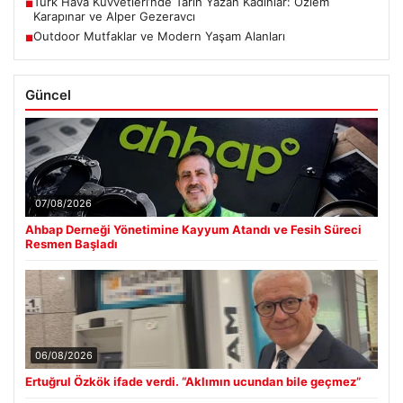
Türk Hava Kuvvetleri’nde Tarih Yazan Kadınlar: Özlem
■
Karapınar ve Alper Gezeravcı
Outdoor Mutfaklar ve Modern Yaşam Alanları
■
Güncel
07/08/2026
Ahbap Derneği Yönetimine Kayyum Atandı ve Fesih Süreci
Resmen Başladı
06/08/2026
Ertuğrul Özkök ifade verdi. “Aklımın ucundan bile geçmez”